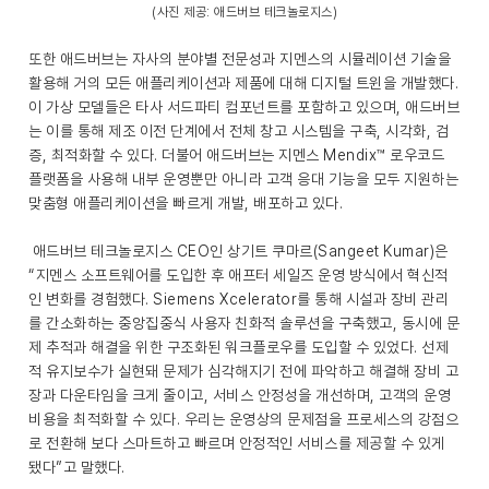
(사진 제공: 애드버브 테크놀로지스)
또한 애드버브는 자사의 분야별 전문성과 지멘스의 시뮬레이션 기술을
활용해 거의 모든 애플리케이션과 제품에 대해 디지털 트윈을 개발했다.
이 가상 모델들은 타사 서드파티 컴포넌트를 포함하고 있으며, 애드버브
는 이를 통해 제조 이전 단계에서 전체 창고 시스템을 구축, 시각화, 검
증, 최적화할 수 있다. 더불어 애드버브는 지멘스 Mendix™ 로우코드
플랫폼을 사용해 내부 운영뿐만 아니라 고객 응대 기능을 모두 지원하는
맞춤형 애플리케이션을 빠르게 개발, 배포하고 있다.
애드버브 테크놀로지스 CEO인 상기트 쿠마르(Sangeet Kumar)은
“지멘스 소프트웨어를 도입한 후 애프터 세일즈 운영 방식에서 혁신적
인 변화를 경험했다. Siemens Xcelerator를 통해 시설과 장비 관리
를 간소화하는 중앙집중식 사용자 친화적 솔루션을 구축했고, 동시에 문
제 추적과 해결을 위한 구조화된 워크플로우를 도입할 수 있었다. 선제
적 유지보수가 실현돼 문제가 심각해지기 전에 파악하고 해결해 장비 고
장과 다운타임을 크게 줄이고, 서비스 안정성을 개선하며, 고객의 운영
비용을 최적화할 수 있다. 우리는 운영상의 문제점을 프로세스의 강점으
로 전환해 보다 스마트하고 빠르며 안정적인 서비스를 제공할 수 있게
됐다”고 말했다.