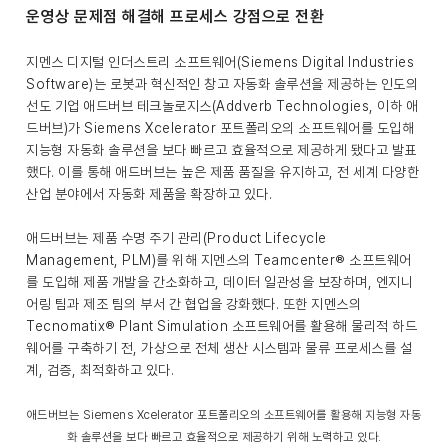
운영상 문제점 해결해 프로세스 강점으로 전환
지멘스 디지털 인더스트리 소프트웨어(Siemens Digital Industries
Software)는 로봇과 혁신적인 창고 자동화 솔루션을 제공하는 인도의
선도 기업 애드버브 테크놀로지스(Addverb Technologies, 이하 애
드버브)가 Siemens Xcelerator 포트폴리오의 소프트웨어를 도입해
지능형 자동화 솔루션을 보다 빠르고 효율적으로 제공하게 됐다고 발표
했다. 이를 통해 애드버브는 높은 제품 품질을 유지하고, 전 세계 다양한
산업 분야에서 자동화 제품을 확장하고 있다.
애드버브는 제품 수명 주기 관리(Product Lifecycle
Management, PLM)를 위해 지멘스의 Teamcenter® 소프트웨어
를 도입해 제품 개발을 간소화하고, 데이터 일관성을 보장하며, 엔지니
어링 팀과 제조 팀의 부서 간 협업을 강화했다. 또한 지멘스의
Tecnomatix® Plant Simulation 소프트웨어를 활용해 물리적 하드
웨어를 구축하기 전, 가상으로 전체 생산 시스템과 물류 프로세스를 설
계, 검증, 최적화하고 있다.
애드버브는 Siemens Xcelerator 포트폴리오의 소프트웨어를 활용해 지능형 자동
화 솔루션을 보다 빠르고 효율적으로 제공하기 위해 노력하고 있다.