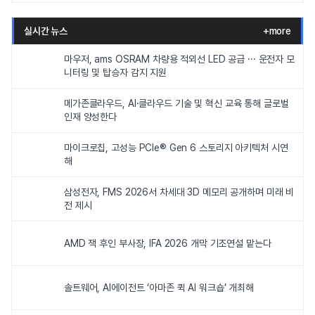
실시간 뉴스
+more
마우저, ams OSRAM 차량용 적외선 LED 공급 ··· 운전자 모
니터링 및 탑승자 감지 지원
메가존클라우드, AI·클라우드 기술 및 혁신 교육 통해 글로벌
인재 양성한다
마이크로칩, 고성능 PCIe® Gen 6 스토리지 아키텍처 시연
해
삼성전자, FMS 2026서 차세대 3D 메모리 공개하며 미래 비
전 제시
AMD 잭 후인 부사장, IFA 2026 개막 기조연설 맡는다
솔트웨어, AI에이전트 ‘아마존 퀵 AI 워크숍’ 개최해