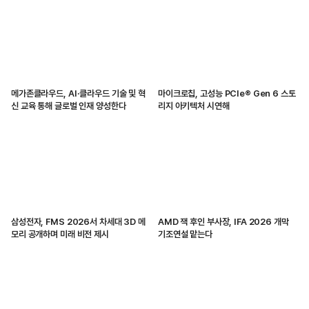
메가존클라우드, AI·클라우드 기술 및 혁
마이크로칩, 고성능 PCIe® Gen 6 스토
신 교육 통해 글로벌 인재 양성한다
리지 아키텍처 시연해
삼성전자, FMS 2026서 차세대 3D 메
AMD 잭 후인 부사장, IFA 2026 개막
모리 공개하며 미래 비전 제시
기조연설 맡는다