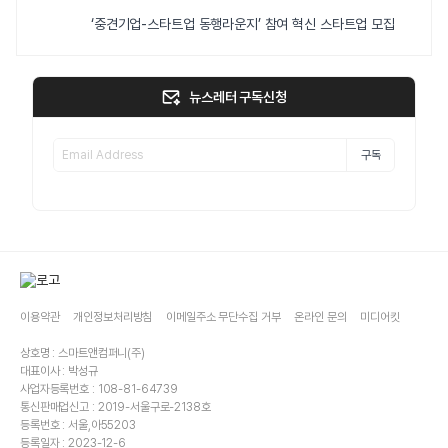
‘중견기업-스타트업 동행라운지’ 참여 혁신 스타트업 모집
뉴스레터 구독신청
구독
이용약관
개인정보처리방침
이메일주소 무단수집 거부
온라인 문의
미디어킷
상호명 : 스마트앤컴퍼니(주)
대표이사 : 박성규
사업자등록번호 : 108-81-64739
통신판매업신고 : 2019-서울구로-2138호
등록번호 : 서울,아55203
등록일자 : 2023-12-6