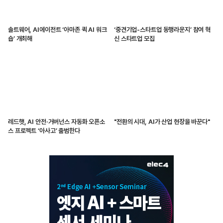
솔트웨어, AI에이전트 ‘아마존 퀵 AI 워크
‘중견기업-스타트업 동행라운지’ 참여 혁
숍’ 개최해
신 스타트업 모집
레드햇, AI 안전·거버넌스 자동화 오픈소
"전환의 시대, AI가 산업 현장을 바꾼다"
스 프로젝트 ‘아사고’ 출범한다