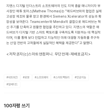
지멘스 디지털 인더스트리 소프트웨어의 인도 지역 총괄 매니저이자 부
사장인 매튜 토마스(Mathew Thomas)는 “애드버브와의 협업은 실제
고성장 제조와 물류 창고 환경에서 Siemens Xcelerator의 성능과 확
장성을 보여준다. Teamcenter와 Mendix의 결합으로 애드버브는 혁
신 주기를 단축하고 원활한 협업을 추진하고 있다. 지멘스의 역할은 애
드버브가 디지털 기반 스마트 팩토리를 구축하도록 지원하는 데 핵심적
이며, 이를 통해 보다 민첩하고 지능적인 미래 대응형 자동화를 추구하
는 산업 전반의 고객들에게 실질적인 혜택을 제공한다”고 말했다.
<저작권자(c)스마트앤컴퍼니. 무단전재-재배포금지>
#네트워크
#로봇
#소프트웨어
#스마트팩토리
#인공지능
#임베디드
100자평 쓰기