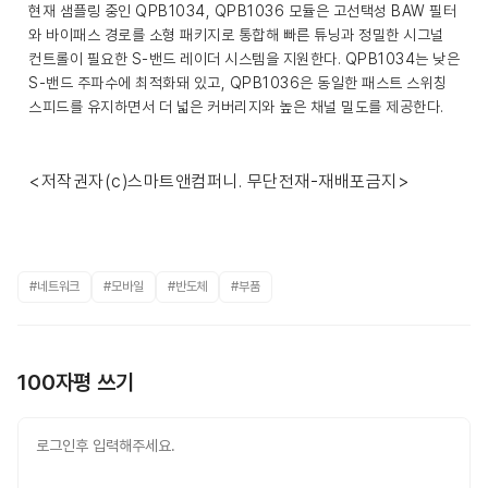
현재 샘플링 중인 QPB1034, QPB1036 모듈은 고선택성 BAW 필터
와 바이패스 경로를 소형 패키지로 통합해 빠른 튜닝과 정밀한 시그널
컨트롤이 필요한 S-밴드 레이더 시스템을 지원한다. QPB1034는 낮은
S-밴드 주파수에 최적화돼 있고, QPB1036은 동일한 패스트 스위칭
스피드를 유지하면서 더 넓은 커버리지와 높은 채널 밀도를 제공한다.
<저작권자(c)스마트앤컴퍼니. 무단전재-재배포금지>
#네트워크
#모바일
#반도체
#부품
100자평 쓰기