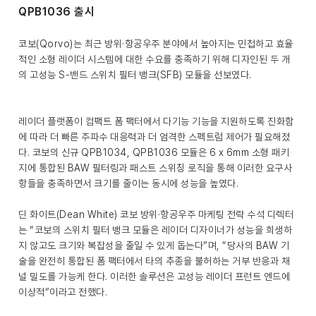
QPB1036 출시
코보(Qorvo)는 최근 방위·항공우주 분야에서 높아지는 민첩하고 효율
적인 소형 레이더 시스템에 대한 수요를 충족하기 위해 디자인된 두 개
의 고성능 S-밴드 스위치 필터 뱅크(SFB) 모듈을 선보였다.
레이더 플랫폼이 컴팩트 폼 팩터에서 다기능 기능을 지원하도록 진화함
에 따라 더 빠른 주파수 대응력과 더 엄격한 스펙트럼 제어가 필요해졌
다. 코보의 신규 QPB1034, QPB1036 모듈은 6 x 6mm 소형 패키
지에 통합된 BAW 필터링과 패스트 스위칭 로직을 통해 이러한 요구사
항들을 충족하면서 크기를 줄이는 동시에 성능을 높였다.
딘 화이트(Dean White) 코보 방위·항공우주 마케팅 전략 수석 디렉터
는 “코보의 스위치 필터 뱅크 모듈은 레이더 디자이너가 성능을 희생하
지 않고도 크기와 복잡성을 줄일 수 있게 돕는다”며, “당사의 BAW 기
술을 완전히 통합된 폼 팩터에서 타의 추종을 불허하는 거부 반응과 채
널 밀도를 가능케 한다. 이러한 솔루션은 고성능 레이더 프런트 엔드에
이상적”이라고 전했다.