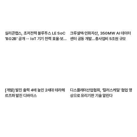
실리콘랩스, 초저전력 블루투스 LE SoC
크루셜텍·인화자산, 350MW AI 데이터
'BG2B' 공개 ··· IoT 기기 전력 효율·보안
센터 공동 개발…총사업비 5조원 규모
강화
[개발] 발진 출력 4배 높인 2세대 테라헤
디스플레이산업협회, ‘컬러스케일’ 협업 영
르츠파 발진 디바이스
상으로 유리기판 기술 알린다