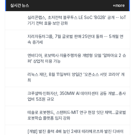
실시간 뉴스
+more
실리콘랩스, 초저전력 블루투스 LE SoC 'BG2B' 공개 ··· IoT
기기 전력 효율·보안 강화
지리자동차그룹, 7월 글로벌 판매 25만대 돌파 ··· 5개월 연
속 증가세
엔비디아, 로보택시·자율주행차용 개방형 모델 ‘알파마요 2 슈
퍼’ 상업적 이용 가능
리눅스 재단, 8월 11일부터 양일간 ‘오픈소스 서밋 코리아’ 개
최
크루셜텍·인화자산, 350MW AI 데이터센터 공동 개발…총사
업비 5조원 규모
테솔로 로봇핸드, 스탠퍼드·MIT 연구 현장 잇단 채택…글로벌
로봇학습 플랫폼 입지 강화
[개발] 발진 출력 4배 높인 2세대 테라헤르츠파 발진 디바이