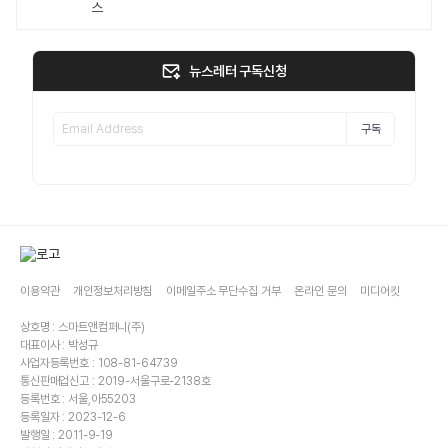
스
뉴스레터 구독신청
구독
이용약관
개인정보처리방침
이메일주소 무단수집 거부
온라인 문의
미디어킷
상호명 : 스마트앤컴퍼니(주)
대표이사 : 박성규
사업자등록번호 : 108-81-64739
통신판매업신고 : 2019-서울구로-2138호
등록번호 : 서울,아55203
등록일자 : 2023-12-6
발행일 : 2011-9-19