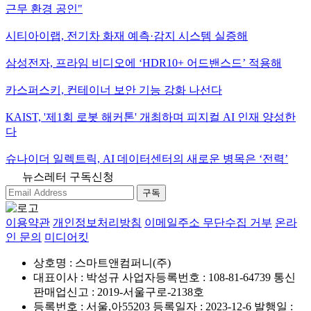
근무 환경 공인"
시티아이랩, 전기차 화재 예측·감지 시스템 실증해
삼성전자, 프라임 비디오에 ‘HDR10+ 어드밴스드’ 적용해
카스퍼스키, 컨테이너 보안 기능 강화 나선다
KAIST, '제1회 로봇 해커톤' 개최하며 피지컬 AI 인재 양성한
다
슈나이더 일렉트릭, AI 데이터센터의 새로운 병목은 ‘전력’
뉴스레터 구독신청
구독
이용약관
개인정보처리방침
이메일주소 무단수집 거부
온라
인 문의
미디어킷
상호명 : 스마트앤컴퍼니(주)
대표이사 : 박성규
사업자등록번호 : 108-81-64739
통신
판매업신고 : 2019-서울구로-2138호
등록번호 : 서울,아55203
등록일자 : 2023-12-6
발행일 :