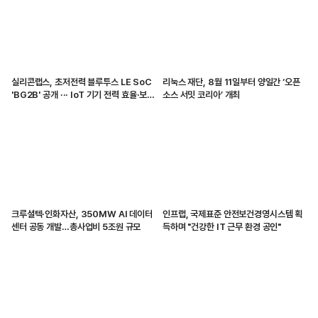
실리콘랩스, 초저전력 블루투스 LE SoC
리눅스 재단, 8월 11일부터 양일간 ‘오픈
'BG2B' 공개 ··· IoT 기기 전력 효율·보안
소스 서밋 코리아’ 개최
강화
크루셜텍·인화자산, 350MW AI 데이터
인프랩, 국제표준 안전보건경영시스템 획
센터 공동 개발…총사업비 5조원 규모
득하며 "건강한 IT 근무 환경 공인"