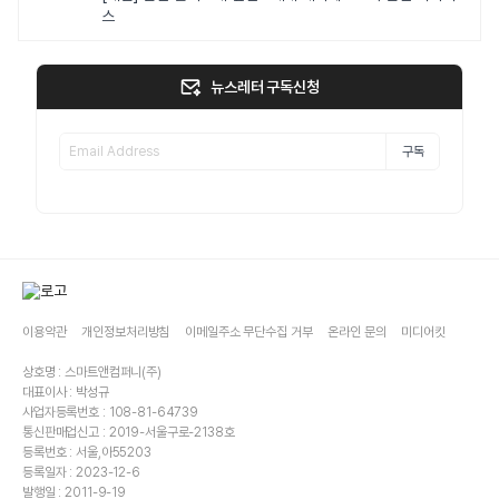
스
뉴스레터 구독신청
구독
이용약관
개인정보처리방침
이메일주소 무단수집 거부
온라인 문의
미디어킷
상호명 : 스마트앤컴퍼니(주)
대표이사 : 박성규
사업자등록번호 : 108-81-64739
통신판매업신고 : 2019-서울구로-2138호
등록번호 : 서울,아55203
등록일자 : 2023-12-6
발행일 : 2011-9-19