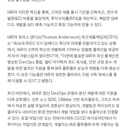
IAR의 이러한 혁신을 통해, 고객은 제품 출시 기간을 단축하고, 연구개
발(R&D) 비용을 절감하며, 투자수익률(ROI)을 개선하고, 복잡한 임베
디드 개발을 보다 예측 가능하고 확장 가능하게 만들 수 있다.
IAR의 토마스 앤더슨(Thomas Andersson) 최고제품책임자(CPO)
는 “Arm과 RISC-V가 임베디드 혁신의 미래를 만들어가고 있는 상황
에서, IAR이 고객의 혁신과 차별화에 기여하는 맞춤형 툴체인을 제공하
게 되어 자랑스럽게 생각한다”며, “이번에 발표한 IAR의 최신 툴체인은
향상된 DevOps 통합, 멀티 아키텍처 코드 재사용, 안전 규정 준수 개
발을 위한 빌트인 지원을 통해 IAR 플랫폼의 성능과 역량을 더욱 향상시
켰다. 이 모든 기능들은 IAR의 유연한 클라우드 지원 구독 액세스를 통
해 이용할 수 있다”고 밝혔다.
최신 버전에서, IAR은 첨단 DevOps 관행과 분산 개발에 대한 지원을
더욱 강화했다. 오픈 소스 SDK, CMake 기반 워크플로우, 그리고 외부
에서 작성한 실행 파일과의 호환성이 향상되어, 개발팀은 하이브리드 및
클라우드 네이티브 환경 전반에서 개발 작업을 보다 효율적으로 진행할
수 있다. 로컬 작업이든 또는 컨테이너화된 CI/CD 파이프라인에서 이
루어지는 작업이든 관계없이, 개발자는 IAR 플랫폼에 의해 구동되는 일