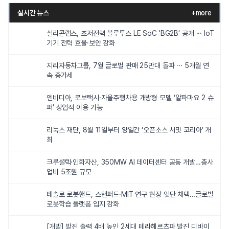
실시간 뉴스
+more
실리콘랩스, 초저전력 블루투스 LE SoC 'BG2B' 공개 ··· IoT
기기 전력 효율·보안 강화
지리자동차그룹, 7월 글로벌 판매 25만대 돌파 ··· 5개월 연
속 증가세
엔비디아, 로보택시·자율주행차용 개방형 모델 ‘알파마요 2 슈
퍼’ 상업적 이용 가능
리눅스 재단, 8월 11일부터 양일간 ‘오픈소스 서밋 코리아’ 개
최
크루셜텍·인화자산, 350MW AI 데이터센터 공동 개발…총사
업비 5조원 규모
테솔로 로봇핸드, 스탠퍼드·MIT 연구 현장 잇단 채택…글로벌
로봇학습 플랫폼 입지 강화
[개발] 발진 출력 4배 높인 2세대 테라헤르츠파 발진 디바이