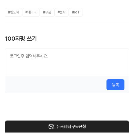
#반도체
#배터리
#부품
#전력
#IoT
100자평 쓰기
등록
뉴스레터 구독신청