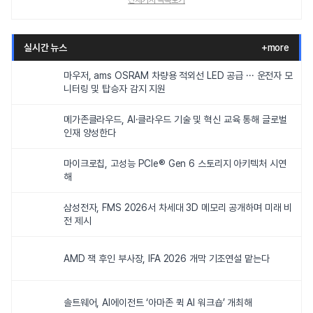
전체기사 목록보기
실시간 뉴스
+more
마우저, ams OSRAM 차량용 적외선 LED 공급 ··· 운전자 모
니터링 및 탑승자 감지 지원
메가존클라우드, AI·클라우드 기술 및 혁신 교육 통해 글로벌
인재 양성한다
마이크로칩, 고성능 PCIe® Gen 6 스토리지 아키텍처 시연
해
삼성전자, FMS 2026서 차세대 3D 메모리 공개하며 미래 비
전 제시
AMD 잭 후인 부사장, IFA 2026 개막 기조연설 맡는다
솔트웨어, AI에이전트 ‘아마존 퀵 AI 워크숍’ 개최해