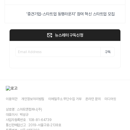
‘중견기업-스타트업 동행라운지’ 참여 혁신 스타트업 모집
뉴스레터 구독신청
구독
이용약관
개인정보처리방침
이메일주소 무단수집 거부
온라인 문의
미디어킷
상호명 : 스마트앤컴퍼니(주)
대표이사 : 박성규
사업자등록번호 : 108-81-64739
통신판매업신고 : 2019-서울구로-2138호