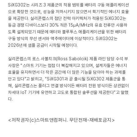
SiXG302는 시리즈 3 제품군의 적용 범위를 배터리 구동 애플리케이션
으로 확장한 것으로, 성능을 저하시키지 않으면서 획기적인 에너지 효율
을 제공한다. 실리콘랩스의 첨단 전력 아키텍처가 적용된 SiXG302는
동급 경쟁 디바이스보다 30% 적은 15µA/MHz의 유효 전류만 사용하
도록 설계되었기 때문에 매터와 블루투스 애플리케이션을 위한 배터리
구동 방식의 무선 센서와 액추에이터에 이상적이다. SiXG302는
2026년에 샘플 공급이 시작될 예정이다.
실리콘랩스의 로스 사볼치크(Ross Sabolcik) 제품 라인 담당 수석 부
사장은 “스마트 기기는 점점 더 복잡해지고 있으며, 설계자들은 에너지
효율을 유지하면서 더 작은 공간에 더 많은 기능을 담아야 하는 과제를
안고 있다"고 밝히고, “SiXG301과 곧 출시될 SiXG302 제품군을 통
해, 실리콘랩스는 플러그 연결 방식이든 배터리 전원 방식이든 상관없이
차세대 IoT 기기에 유연하고 고도로 통합된 솔루션을 제공한다”고 말했
다.
<저작권자(c)스마트앤컴퍼니. 무단전재-재배포금지>