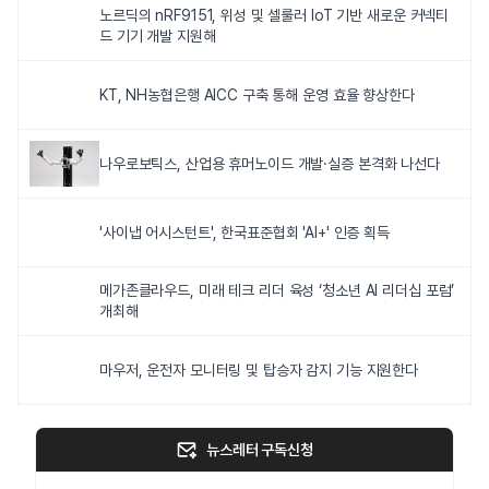
노르딕의 nRF9151, 위성 및 셀룰러 IoT 기반 새로운 커넥티
드 기기 개발 지원해
KT, NH농협은행 AICC 구축 통해 운영 효율 향상한다
나우로보틱스, 산업용 휴머노이드 개발·실증 본격화 나선다
'사이냅 어시스턴트', 한국표준협회 'AI+' 인증 획득
메가존클라우드, 미래 테크 리더 육성 ‘청소년 AI 리더십 포럼’
개최해
마우저, 운전자 모니터링 및 탑승자 감지 기능 지원한다
뉴스레터 구독신청