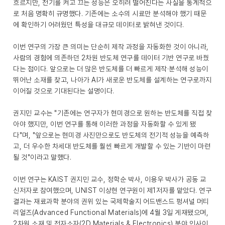
흐르지만, 전기를 켜고 끄는 성능은 오히려 떨어진다는 사실을 통계적으
로 처음 명확히 규명했다. 기존에는 소수의 시료만 분석해야 했기 때문
에 확인하기 어려웠던 특성을 대규모 데이터로 밝혀낸 것이다.
이번 연구의 가장 큰 의미는 단순히 제작 과정을 자동화한 것이 아니라,
사람의 경험에 의존하던 2차원 반도체 연구를 데이터 기반 연구로 바꿨
다는 점이다. 앞으로는 더 많은 반도체를 더 빠르게 제작·분석해 성능이
뛰어난 소재를 찾고, 나아가 AI가 새로운 반도체를 설계하는 연구로까지
이어질 것으로 기대된다는 설명이다.
권지민 교수는 "기존에는 연구자가 현미경으로 원하는 반도체를 직접 찾
아야 했지만, 이번 연구를 통해 이러한 과정을 자동화할 수 있게 됐
다"며, "앞으로는 현미경 사진만으로도 반도체의 전기적 성능을 예측하
고, 더 우수한 차세대 반도체를 훨씬 빠르게 개발할 수 있는 기반이 마련
될 것"이라고 말했다.
이번 연구는 KAIST 권지민 교수, 정학순 박사, 이용우 박사가 공동 교
신저자로 참여했으며, UNIST 이상현 연구원이 제1저자를 맡았다. 연구
결과는 재료과학 분야의 권위 있는 국제학술지 어드밴스드 펑셔널 머티
리얼즈(Advanced Functional Materials)에 4월 3일 게재됐으며,
2차원 소재 및 전자소자(2D Materials & Electronics) 분야 인사이