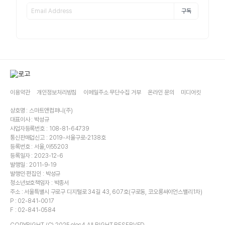
구독
이용약관
개인정보처리방침
이메일주소 무단수집 거부
온라인 문의
미디어킷
상호명 : 스마트앤컴퍼니(주)
대표이사 : 박성규
사업자등록번호 : 108-81-64739
통신판매업신고 : 2019-서울구로-2138호
등록번호 : 서울,아55203
등록일자 : 2023-12-6
발행일 : 2011-9-19
발행인·편집인 : 박성규
청소년보호책임자 : 박종서
주소 : 서울특별시 구로구 디지털로 34길 43, 607호(구로동, 코오롱싸이언스밸리1차)
P : 02-841-0017
F : 02-841-0584