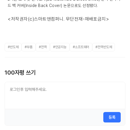
드 백 커버(Inside Back Cover) 논문으로도 선정됐다.
<저작권자(c)스마트앤컴퍼니. 무단전재-재배포금지>
#반도체
#부품
#전력
#인공지능
#소프트웨어
#전력반도체
100자평 쓰기
등록