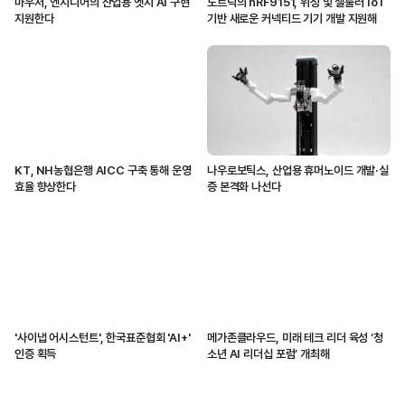
마우저, 엔지니어의 산업용 엣지 AI 구현
노르딕의 nRF9151, 위성 및 셀룰러 IoT
지원한다
기반 새로운 커넥티드 기기 개발 지원해
KT, NH농협은행 AICC 구축 통해 운영
나우로보틱스, 산업용 휴머노이드 개발·실
효율 향상한다
증 본격화 나선다
'사이냅 어시스턴트', 한국표준협회 'AI+'
메가존클라우드, 미래 테크 리더 육성 ‘청
인증 획득
소년 AI 리더십 포럼’ 개최해