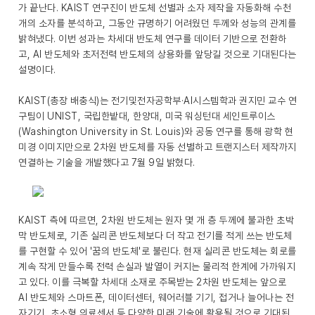
가 끝난다. KAIST 연구진이 반도체 선별과 소자 제작을 자동화해 수천
개의 소자를 분석하고, 그동안 규명하기 어려웠던 두께와 성능의 관계를
밝혀냈다. 이번 성과는 차세대 반도체 연구를 데이터 기반으로 전환하
고, AI 반도체와 초저전력 반도체의 상용화를 앞당길 것으로 기대된다는
설명이다.
KAIST(총장 배충식)는 전기및전자공학부·AI시스템학과 권지민 교수 연
구팀이 UNIST, 국립한밭대, 한양대, 미국 워싱턴대 세인트루이스
(Washington University in St. Louis)와 공동 연구를 통해 광학 현
미경 이미지만으로 2차원 반도체를 자동 선별하고 트랜지스터 제작까지
연결하는 기술을 개발했다고 7월 9일 밝혔다.
KAIST 측에 따르면, 2차원 반도체는 원자 몇 개 층 두께에 불과한 초박
막 반도체로, 기존 실리콘 반도체보다 더 작고 전기를 적게 쓰는 반도체
를 구현할 수 있어 '꿈의 반도체'로 불린다. 현재 실리콘 반도체는 회로를
계속 작게 만들수록 전력 손실과 발열이 커지는 물리적 한계에 가까워지
고 있다. 이를 극복할 차세대 소재로 주목받는 2차원 반도체는 앞으로
AI 반도체와 스마트폰, 데이터센터, 웨어러블 기기, 접거나 늘어나는 전
자기기, 초소형 의료센서 등 다양한 미래 기술에 활용될 것으로 기대된