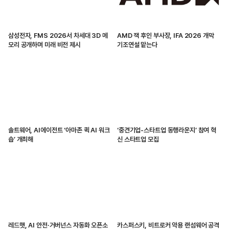
삼성전자, FMS 2026서 차세대 3D 메
AMD 잭 후인 부사장, IFA 2026 개막
모리 공개하며 미래 비전 제시
기조연설 맡는다
솔트웨어, AI에이전트 ‘아마존 퀵 AI 워크
‘중견기업-스타트업 동행라운지’ 참여 혁
숍’ 개최해
신 스타트업 모집
레드햇, AI 안전·거버넌스 자동화 오픈소
카스퍼스키, 비트로커 악용 랜섬웨어 공격