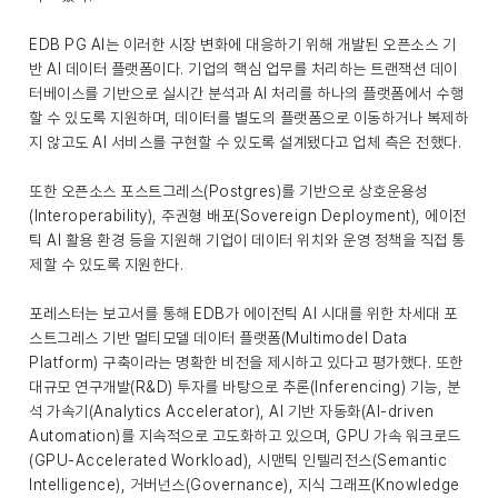
EDB PG AI는 이러한 시장 변화에 대응하기 위해 개발된 오픈소스 기
반 AI 데이터 플랫폼이다. 기업의 핵심 업무를 처리하는 트랜잭션 데이
터베이스를 기반으로 실시간 분석과 AI 처리를 하나의 플랫폼에서 수행
할 수 있도록 지원하며, 데이터를 별도의 플랫폼으로 이동하거나 복제하
지 않고도 AI 서비스를 구현할 수 있도록 설계됐다고 업체 측은 전했다.
또한 오픈소스 포스트그레스(Postgres)를 기반으로 상호운용성
(Interoperability), 주권형 배포(Sovereign Deployment), 에이전
틱 AI 활용 환경 등을 지원해 기업이 데이터 위치와 운영 정책을 직접 통
제할 수 있도록 지원한다.
포레스터는 보고서를 통해 EDB가 에이전틱 AI 시대를 위한 차세대 포
스트그레스 기반 멀티모델 데이터 플랫폼(Multimodel Data
Platform) 구축이라는 명확한 비전을 제시하고 있다고 평가했다. 또한
대규모 연구개발(R&D) 투자를 바탕으로 추론(Inferencing) 기능, 분
석 가속기(Analytics Accelerator), AI 기반 자동화(AI-driven
Automation)를 지속적으로 고도화하고 있으며, GPU 가속 워크로드
(GPU-Accelerated Workload), 시맨틱 인텔리전스(Semantic
Intelligence), 거버넌스(Governance), 지식 그래프(Knowledge