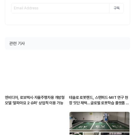
구독
관련 기사
엔비디아, 로보택시·자율주행차용 개방형
테솔로 로봇핸드, 스탠퍼드·MIT 연구 현
모델 ‘알파마요 2 슈퍼’ 상업적 이용 가능
장 잇단 채택…글로벌 로봇학습 플랫폼 입
지 강화