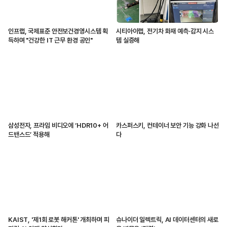
인프랩, 국제표준 안전보건경영시스템 획
시티아이랩, 전기차 화재 예측·감지 시스
득하며 "건강한 IT 근무 환경 공인"
템 실증해
삼성전자, 프라임 비디오에 ‘HDR10+ 어
카스퍼스키, 컨테이너 보안 기능 강화 나선
드밴스드’ 적용해
다
KAIST, '제1회 로봇 해커톤' 개최하며 피
슈나이더 일렉트릭, AI 데이터센터의 새로