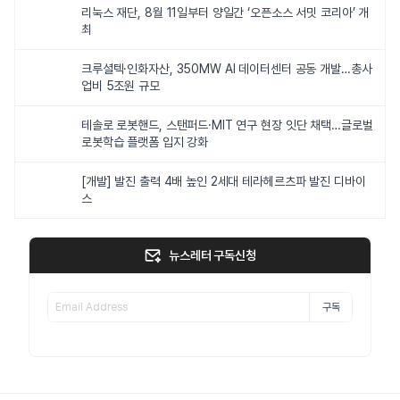
리눅스 재단, 8월 11일부터 양일간 ‘오픈소스 서밋 코리아’ 개
최
크루셜텍·인화자산, 350MW AI 데이터센터 공동 개발…총사
업비 5조원 규모
테솔로 로봇핸드, 스탠퍼드·MIT 연구 현장 잇단 채택…글로벌
로봇학습 플랫폼 입지 강화
[개발] 발진 출력 4배 높인 2세대 테라헤르츠파 발진 디바이
스
뉴스레터 구독신청
구독