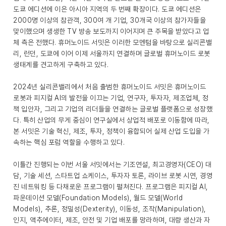
도쿄 에디션에 이은 아시아 지역의 두 번째 확장이다. 도쿄 에디션은
2000명 이상의 참관객, 300여 개 기업, 30개국 이상의 참가자들을
맞이했으며 생생한 TV 방송 보도까지 이어지며 큰 주목을 받았다고 업
체 측은 전했다. 휴머노이드 서밋은 이러한 모멘텀을 바탕으로 실리콘밸
리, 런던, 도쿄에 이어 이제 서울까지 연결하며 글로벌 휴머노이드 로봇
생태계를 견고하게 구축하고 있다.
2024년 실리콘밸리에서 처음 출범한 휴머노이드 서밋은 휴머노이드
로봇과 피지컬 AI의 발전을 이끄는 기업, 연구자, 투자자, 제조업체, 정
책 입안자, 그리고 기업의 리더들을 연결하는 글로벌 플랫폼으로 성장했
다. 특히 산업의 무게 중심이 연구실에서 상업적 배포로 이동함에 따라,
본 서밋은 기술 혁신, 제조, 투자, 정책이 융합되어 실제 산업 도입을 가
속하는 핵심 포럼 역할을 수행하고 있다.
이틀간 진행되는 이번 서울 서밋에서는 기조연설, 최고경영자(CEO) 대
담, 기술 세션, 스타트업 쇼케이스, 투자자 토론, 라이브 로봇 시연, 경영
진 네트워킹 등 다채로운 프로그램이 펼쳐진다. 프로그램은 피지컬 AI,
파운데이션 모델(Foundation Models), 월드 모델(World
Models), 추론, 정밀성(Dexterity), 이동성, 조작(Manipulation),
인지, 액추에이터, 제조, 안전 및 기업 배포를 망라하며, 대량 생산과 자