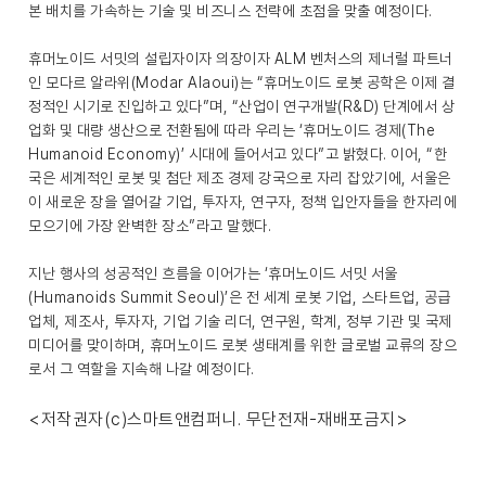
본 배치를 가속하는 기술 및 비즈니스 전략에 초점을 맞출 예정이다.
휴머노이드 서밋의 설립자이자 의장이자 ALM 벤처스의 제너럴 파트너
인 모다르 알라위(Modar Alaoui)는 “휴머노이드 로봇 공학은 이제 결
정적인 시기로 진입하고 있다”며, “산업이 연구개발(R&D) 단계에서 상
업화 및 대량 생산으로 전환됨에 따라 우리는 ‘휴머노이드 경제(The
Humanoid Economy)’ 시대에 들어서고 있다”고 밝혔다. 이어, “한
국은 세계적인 로봇 및 첨단 제조 경제 강국으로 자리 잡았기에, 서울은
이 새로운 장을 열어갈 기업, 투자자, 연구자, 정책 입안자들을 한자리에
모으기에 가장 완벽한 장소”라고 말했다.
지난 행사의 성공적인 흐름을 이어가는 ‘휴머노이드 서밋 서울
(Humanoids Summit Seoul)’은 전 세계 로봇 기업, 스타트업, 공급
업체, 제조사, 투자자, 기업 기술 리더, 연구원, 학계, 정부 기관 및 국제
미디어를 맞이하며, 휴머노이드 로봇 생태계를 위한 글로벌 교류의 장으
로서 그 역할을 지속해 나갈 예정이다.
<저작권자(c)스마트앤컴퍼니. 무단전재-재배포금지>