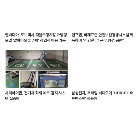
엔비디아, 로보택시·자율주행차용 개방형
인프랩, 국제표준 안전보건경영시스템 획
모델 ‘알파마요 2 슈퍼’ 상업적 이용 가능
득하며 "건강한 IT 근무 환경 공인"
시티아이랩, 전기차 화재 예측·감지 시스
삼성전자, 프라임 비디오에 ‘HDR10+ 어
템 실증해
드밴스드’ 적용해