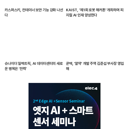
카스퍼스키, 컨테이너 보안 기능 강화 나선
KAIST, '제1회 로봇 해커톤' 개최하며 피
다
지컬 AI 인재 양성한다
슈나이더 일렉트릭, AI 데이터센터의 새로
쿤텍, ‘알약’ 개발 주역 김준섭 부사장 영입
운 병목은 ‘전력’
해