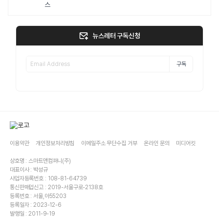
스
뉴스레터 구독신청
구독
이용약관
개인정보처리방침
이메일주소 무단수집 거부
온라인 문의
미디어킷
상호명 : 스마트앤컴퍼니(주)
대표이사 : 박성규
사업자등록번호 : 108-81-64739
통신판매업신고 : 2019-서울구로-2138호
등록번호 : 서울,아55203
등록일자 : 2023-12-6
발행일 : 2011-9-19