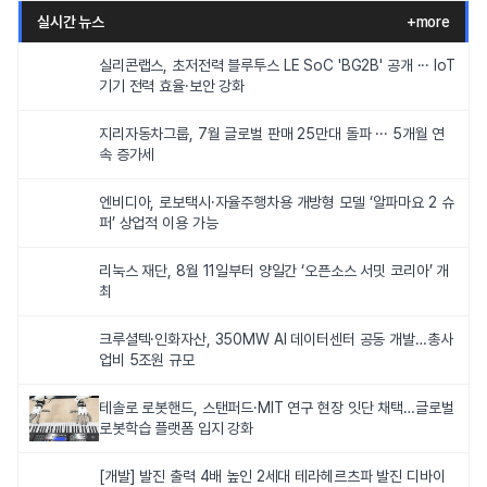
실시간 뉴스
+more
실리콘랩스, 초저전력 블루투스 LE SoC 'BG2B' 공개 ··· IoT
기기 전력 효율·보안 강화
지리자동차그룹, 7월 글로벌 판매 25만대 돌파 ··· 5개월 연
속 증가세
엔비디아, 로보택시·자율주행차용 개방형 모델 ‘알파마요 2 슈
퍼’ 상업적 이용 가능
리눅스 재단, 8월 11일부터 양일간 ‘오픈소스 서밋 코리아’ 개
최
크루셜텍·인화자산, 350MW AI 데이터센터 공동 개발…총사
업비 5조원 규모
테솔로 로봇핸드, 스탠퍼드·MIT 연구 현장 잇단 채택…글로벌
로봇학습 플랫폼 입지 강화
[개발] 발진 출력 4배 높인 2세대 테라헤르츠파 발진 디바이