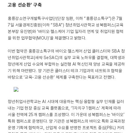
고용 선순환’ 구축
홍릉강소연구개발특구사업단(단장 임환, 이하 “홍릉강소특구”)은 7월
7일 서울경제진흥원(이하 “SBA”) 청년취업사관학교 성북캠퍼스(교육
본부장 유진영)와 ‘바이오·헬스케어 기업 일자리 연계 및 취업지원 협력
을 위한 업무협약(MOU)’을 체결했다고 밝혔다.
이번 협약은 홍릉강소특구의 바이오·헬스케어 산업 클러스터와 SBA 청
년취업사관학교(새싹·SeSAC)의 실무 교육 노하우를 결합해, 대학생과
청년에게 산업 수요에 부합하는 실전형 AI 혁신인재 양성 교육을 제공하
기 위해 마련됐다. 양 기관은 클러스터 테크 기업과의 네트워크 협력을
바탕으로 ‘교육-고용 선순환’ 체계를 구축한다는 목표라고 전했다.
청년취업사관학교는 AI 시대에 대응하는 핵심·융합형 실무 인재를 길러
내는 기업 현장 중심 교육 플랫폼으로, ‘1자치구 1캠퍼스’ 계획에 따라
서울 전역에 25개 캠퍼스를 조성했다. 이 가운데 성북캠퍼스는 ‘바이오’
특화 캠퍼스로 운영된다. 양 기관은 성북캠퍼스의 바이오 특화 교육과정
운영 기획에 협력하고, 산업체 수요를 반영한 프로젝트 중심(PBL) 커리