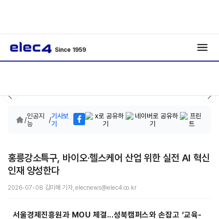
Since 1959
인공지
기사보
/
/
능
기
홍릉강소특구, 바이오·헬스케어 산업 위한 실전 AI 혁신
인재 양성한다
2026-07-08 김미혜 기자, elecnews@elec4.co.kr
서울경제진흥원과 MOU 체결...성북캠퍼스와 손잡고 ‘교육-