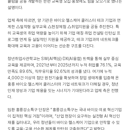
큘럼을 공동 개발하는 한편 교육생 모집·홍보에도 힘을 모으기로 했다는
설명이다.
업체 측에 따르면, 양 기관은 바이오·헬스케어 클러스터 테크 기업과 연
계한 △밀착형 실무교육 △현장체험 △취업지원을 공동 추진한다. 특
히 교육생의 취업 역량을 높이기 위해 기업 매칭·취업 컨설팅·인턴십 프
로그램 연계 등 실질적인 지원을 제공하고, 테크 기업과의 네트워크를
확대해 교육과 고용이 이어지는 선순환 구조를 다진다.
청년취업사관학교는 SW(AI핵심)·DX(AI융합) 트랙을 통해 실무 중심
교육을 제공하며, 2021년부터 2025년까지 누적 취업률 76.1%, 교육
만족도 89.6%, 직무유지율 92.6%의 성과를 냈다. 여기에 누적
4,000건 이상의 첨단 원천기술을 확보하며 창업 생태계를 입증해 온
홍릉 바이오·헬스케어 클러스터의 기업 네트워크가 더해질 경우, 청년
인재 양성과 기업 채용을 잇는 시너지가 기대된다라고 업체 측은 전했
다.
임환 홍릉강소특구 단장은 “홍릉강소특구는 국내 바이오·의료 혁신기업
이 집적된 핵심 거점”이라며, “산업 현장이 요구하는 실전형 AI 혁신인
재를 길러내고, 우리 청년들이 바이오·헬스케어 기업으로 안착할 수 있
도록 교육-고용 선순환 체계를 탄탄히 구축하겠다”고 밝혔다.