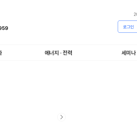
2
로그인
1959
화
에너지 · 전력
세미나