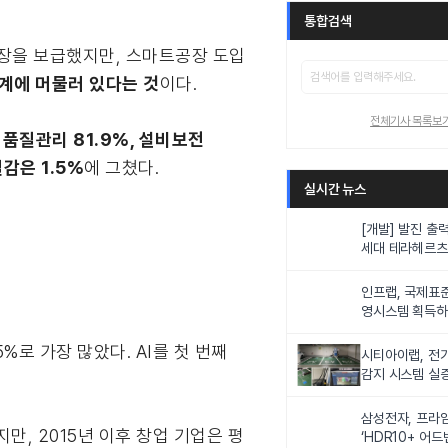
통합검색
공장을 보급했지만, 스마트공장 도입
단계에 머물러 있다는 것
이다.
전체기사 목록보
 품질관리 81.9%, 설비보전
감은 1.5%
에 그쳤다.
실시간 뉴스
[개발] 발진 출력
세대 테라헤르츠
이스
인프랩, 국제표
영시스템 획득하며
근무 환경 공인"
%로 가장 많았다. AI를 첫 번째
시티아이랩, 전기
감지 시스템 실
삼성전자, 프라
지만, 2015년 이후 창업 기업은 평
‘HDR10+ 어