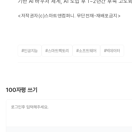
기반 AI 바우처 체계, AI 도입 후 1~2년간 후속 고
<저작권자(c)스마트앤컴퍼니. 무단전재-재배포금지>
#인공지능
#스마트팩토리
#소프트웨어
#빅데이터
100자평 쓰기