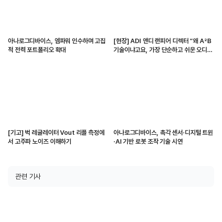
아나로그디바이스, 엠파워 인수하며 고집
[현장] ADI 앤디 랜피어 디렉터 “왜 A²B
적 전력 포트폴리오 확대
기술이냐고요, 가장 단순하고 쉬운 오디오
전송 수단이니까”
[기고] 벅 레귤레이터 Vout 리플 측정에
아나로그디바이스, 촉각 센서·디지털 트윈
서 고주파 노이즈 이해하기
·AI 기반 로봇 조작 기술 시연
관련 기사