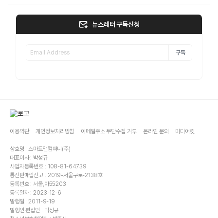
뉴스레터 구독신청
구독
이용약관
개인정보처리방침
이메일주소 무단수집 거부
온라인 문의
미디어킷
상호명 : 스마트앤컴퍼니(주)
대표이사 : 박성규
사업자등록번호 : 108-81-64739
통신판매업신고 : 2019-서울구로-2138호
등록번호 : 서울,아55203
등록일자 : 2023-12-6
발행일 : 2011-9-19
발행인·편집인 : 박성규