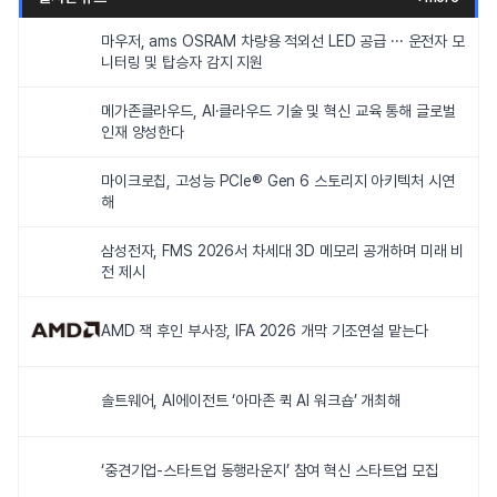
마우저, ams OSRAM 차량용 적외선 LED 공급 ··· 운전자 모
니터링 및 탑승자 감지 지원
메가존클라우드, AI·클라우드 기술 및 혁신 교육 통해 글로벌
인재 양성한다
마이크로칩, 고성능 PCIe® Gen 6 스토리지 아키텍처 시연
해
삼성전자, FMS 2026서 차세대 3D 메모리 공개하며 미래 비
전 제시
AMD 잭 후인 부사장, IFA 2026 개막 기조연설 맡는다
솔트웨어, AI에이전트 ‘아마존 퀵 AI 워크숍’ 개최해
‘중견기업-스타트업 동행라운지’ 참여 혁신 스타트업 모집