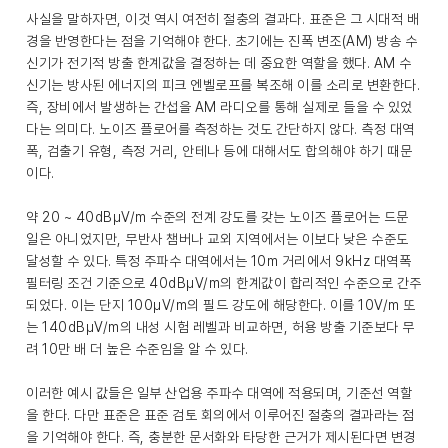
사실을 말하자면, 이것 역시 여전히 절충의 결과다. 표준은 그 시대적 배
경을 반영한다는 점을 기억해야 한다. 초기에는 진폭 변조(AM) 방송 수
신기가 전기적 방출 한계값을 결정하는 데 중요한 역할을 했다. AM 수
신기는 방사된 에너지의 피크 엔벨로프를 복조해 이를 소리로 변환한다.
즉, 장비에서 발생하는 간섭을 AM 라디오를 통해 실제로 들을 수 있었
다는 의미다. 노이즈 플로어를 측정하는 것도 간단하지 않다. 측정 대역
폭, 검출기 유형, 측정 거리, 안테나 등에 대해서도 합의해야 하기 때문
이다.
약 20 ~ 40dBμV/m 수준의 전계 강도를 갖는 노이즈 플로어는 드문
일은 아니었지만, 무반사 챔버나 교외 지역에서는 이보다 낮은 수준도
달성할 수 있다. 특정 주파수 대역에서는 10m 거리에서 9kHz 대역폭
필터링 조건 기준으로 40dBμV/m의 한계값이 합리적인 수준으로 간주
되었다. 이는 단지 100μV/m의 필드 강도에 해당한다. 이를 10V/m 또
는 140dBμV/m의 내성 시험 레벨과 비교하면, 허용 방출 기준보다 무
려 10만 배 더 높은 수준임을 알 수 있다.
이러한 예시 값들은 일부 산업용 주파수 대역에 적용되며, 기준선 역할
을 한다. 다만 표준은 표준 검토 회의에서 이루어진 절충의 결과라는 점
을 기억해야 한다. 즉, 충분한 문서화와 타당한 근거가 제시된다면 변경