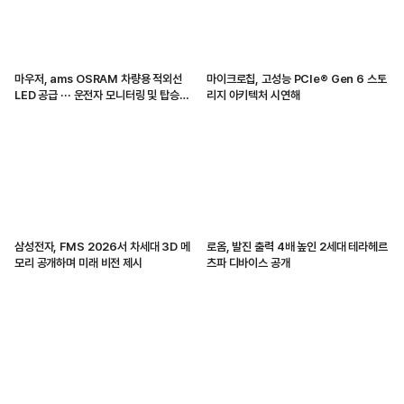
마우저, ams OSRAM 차량용 적외선
마이크로칩, 고성능 PCIe® Gen 6 스토
LED 공급 ··· 운전자 모니터링 및 탑승자
리지 아키텍처 시연해
감지 지원
삼성전자, FMS 2026서 차세대 3D 메
로옴, 발진 출력 4배 높인 2세대 테라헤르
모리 공개하며 미래 비전 제시
츠파 디바이스 공개