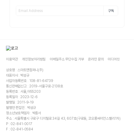
구독
이용약관
개인정보처리방침
이메일주소 무단수집 거부
온라인 문의
미디어킷
상호명 : 스마트앤컴퍼니(주)
대표이사 : 박성규
사업자등록번호 : 108-81-64739
통신판매업신고 : 2019-서울구로-2138호
등록번호 : 서울,아55203
등록일자 : 2023-12-6
발행일 : 2011-9-19
발행인·편집인 : 박성규
청소년보호책임자 : 박종서
주소 : 서울특별시 구로구 디지털로 34길 43, 607호(구로동, 코오롱싸이언스밸리1차)
P : 02-841-0017
F : 02-841-0584