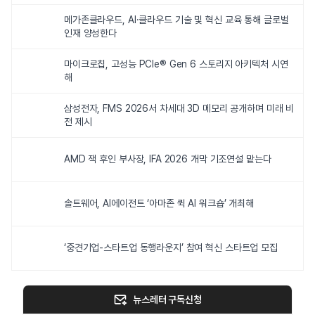
메가존클라우드, AI·클라우드 기술 및 혁신 교육 통해 글로벌
인재 양성한다
마이크로칩, 고성능 PCIe® Gen 6 스토리지 아키텍처 시연
해
삼성전자, FMS 2026서 차세대 3D 메모리 공개하며 미래 비
전 제시
AMD 잭 후인 부사장, IFA 2026 개막 기조연설 맡는다
솔트웨어, AI에이전트 ‘아마존 퀵 AI 워크숍’ 개최해
‘중견기업-스타트업 동행라운지’ 참여 혁신 스타트업 모집
뉴스레터 구독신청