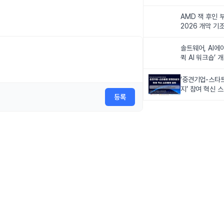
비전 제시
AMD 잭 후인 부
2026 개막 기
솔트웨어, AI에
퀵 AI 워크숍’ 
‘중견기업-스타
지’ 참여 혁신 
등록