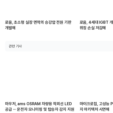
로옴, 초소형 실장 면적의 승강압 전원 기판
로옴, 4세대 IGBT
개발해
위칭 손실 저감해
관련 기사
마우저, ams OSRAM 차량용 적외선 LED
마이크로칩, 고성능 PC
공급 ··· 운전자 모니터링 및 탑승자 감지 지원
지 아키텍처 시연해