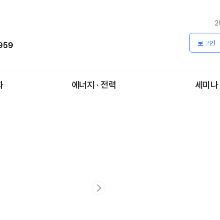
2
로그인
1959
화
에너지 · 전력
세미나