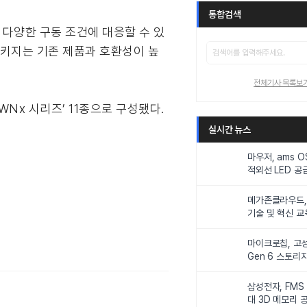
통합검색
 다양한 구동 조건에 대응할 수 있
패키지는 기존 제품과 호환성이 높
전체기사 목록보
xWNx 시리즈’ 11종으로 구성됐다.
실시간 뉴스
마우저, ams 
적외선 LED 공급
니터링 및 탑승
메가존클라우드, 
기술 및 혁신 교
인재 양성한다
마이크로칩, 고성
Gen 6 스토리
연해
삼성전자, FMS
대 3D 메모리 