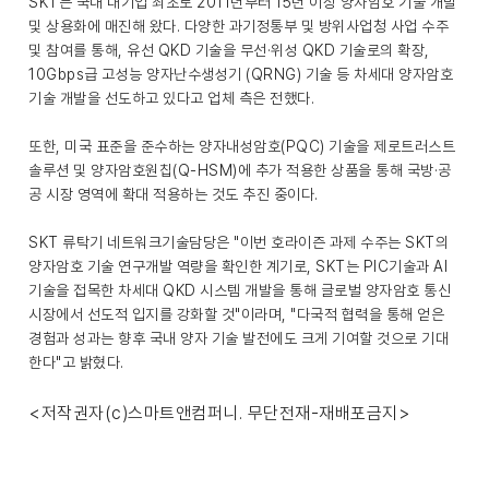
SKT는 국내 대기업 최초로 2011년부터 15년 이상 양자암호 기술 개발
및 상용화에 매진해 왔다. 다양한 과기정통부 및 방위사업청 사업 수주
및 참여를 통해, 유선 QKD 기술을 무선·위성 QKD 기술로의 확장,
10Gbps급 고성능 양자난수생성기 (QRNG) 기술 등 차세대 양자암호
기술 개발을 선도하고 있다고 업체 측은 전했다.
또한, 미국 표준을 준수하는 양자내성암호(PQC) 기술을 제로트러스트
솔루션 및 양자암호원칩(Q-HSM)에 추가 적용한 상품을 통해 국방·공
공 시장 영역에 확대 적용하는 것도 추진 중이다.
SKT 류탁기 네트워크기술담당은 "이번 호라이즌 과제 수주는 SKT의
양자암호 기술 연구개발 역량을 확인한 계기로, SKT는 PIC기술과 AI
기술을 접목한 차세대 QKD 시스템 개발을 통해 글로벌 양자암호 통신
시장에서 선도적 입지를 강화할 것"이라며, "다국적 협력을 통해 얻은
경험과 성과는 향후 국내 양자 기술 발전에도 크게 기여할 것으로 기대
한다"고 밝혔다.
<저작권자(c)스마트앤컴퍼니. 무단전재-재배포금지>