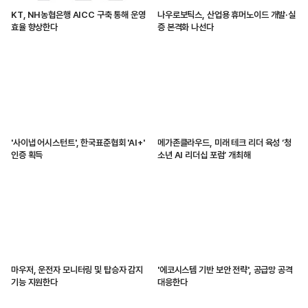
KT, NH농협은행 AICC 구축 통해 운영
나우로보틱스, 산업용 휴머노이드 개발·실
효율 향상한다
증 본격화 나선다
'사이냅 어시스턴트', 한국표준협회 'AI+'
메가존클라우드, 미래 테크 리더 육성 ‘청
인증 획득
소년 AI 리더십 포럼’ 개최해
마우저, 운전자 모니터링 및 탑승자 감지
'에코시스템 기반 보안 전략', 공급망 공격
기능 지원한다
대응한다