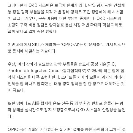
그러나 현재 QKD 시스템은 보급에 한계가 있다. 단일 광자 광원·간섭계
등 정밀 광학 부품들을 각각 개별 장비 형태로 조립·정렬해야 해 시스템
이 크고 무거우며, 구축 비용에 대한 부담이 존재한다. QKD 시스템의
소형화·구축 비용 절감은 양자암호 통신 시장 저변 확대의 핵심 과제로
꼽혀 왔다고 업체 측은 밝혔다.
이번 과제에서 SKT가 개발하는 'QPIC-AI'는 이 문제를 두 가지 방식으
로 동시에 해결하는 기술이다.
우선, 여러 장비가 필요했던 광학 부품들을 반도체 공정 기술(PIC,
Photonic Integrated Circuit·광자집적회로)로 하나의 작은 칩에 집
약해 시스템을 대폭 소형화한다. 스마트폰 카메라 모듈이 과거의 카메라
전체를 칩 하나로 압축했듯, 대형 광학 장비를 칩 한 장으로 대체하는 것
이 목표다.
또한 임베디드 AI를 탑재해 온도·진동 등 외부 환경 변화로 흔들리는 광
학 상태를 실시간으로 감지·보정함으로써 QKD 시스템의 안정성을 높인
다.
QPIC 공정 기술의 기대효과는 칩 기반 설계를 통한 소형화에 그치지 않