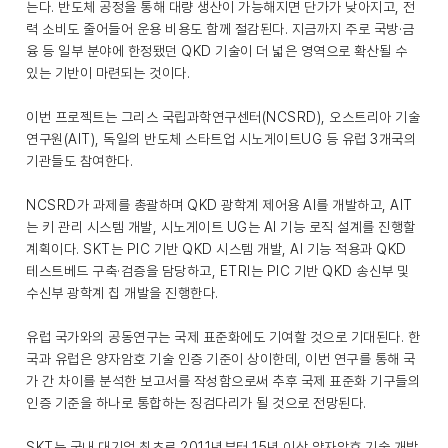
는다. 반도체 공정을 통해 대량 생산이 가능해지면 단가가 낮아지고, 전
력 소비도 줄어들어 운용 비용도 함께 절감된다. 지금까지 주로 국방·금
융 등 일부 분야에 한정됐던 QKD 기술이 더 넓은 영역으로 확산될 수
있는 기반이 마련되는 것이다.
이번 프로젝트는 그리스 국립과학연구센터(NCSRD), 오스트리아 기술
연구원(AIT), 독일의 반도체 스타트업 시노게이트UG 등 유럽 3개국의
기관들도 참여한다.
NCSRD가 과제를 총괄하며 QKD 광학계 제어용 AI를 개발하고, AIT
는 키 관리 시스템 개발, 시노게이트 UG는 AI 기능 로직 설계를 진행할
계획이다. SKT는 PIC 기반 QKD 시스템 개발, AI 기능 적용과 QKD
테스트베드 구축·검증을 담당하고, ETRI는 PIC 기반 QKD 송신부 및
수신부 광학계 칩 개발을 진행한다.
유럽 국가와의 공동연구는 국제 표준화에도 기여할 것으로 기대된다. 한
국과 유럽은 양자암호 기술 인증 기준이 상이한데, 이번 연구를 통해 국
가 간 차이를 분석한 보고서를 작성함으로써 추후 국제 표준화 기구들의
인증 기준을 하나로 통합하는 징검다리가 될 것으로 전망된다.
SKT는 국내 대기업 최초로 2011년부터 15년 이상 양자암호 기술 개발