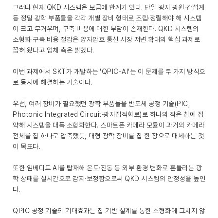
그러나 현재 QKD 시스템은 보급에 한계가 있다. 단일 광자 광원·간섭계
등 정밀 광학 부품들을 각각 개별 장비 형태로 조립·정렬해야 해 시스템
이 크고 무거우며, 구축 비용에 대한 부담이 존재한다. QKD 시스템의
소형화·구축 비용 절감은 양자암호 통신 시장 저변 확대의 핵심 과제로
꼽혀 왔다고 업체 측은 밝혔다.
이번 과제에서 SKT가 개발하는 'QPIC-AI'는 이 문제를 두 가지 방식으
로 동시에 해결하는 기술이다.
우선, 여러 장비가 필요했던 광학 부품들을 반도체 공정 기술(PIC,
Photonic Integrated Circuit·광자집적회로)로 하나의 작은 칩에 집
약해 시스템을 대폭 소형화한다. 스마트폰 카메라 모듈이 과거의 카메라
전체를 칩 하나로 압축했듯, 대형 광학 장비를 칩 한 장으로 대체하는 것
이 목표다.
또한 임베디드 AI를 탑재해 온도·진동 등 외부 환경 변화로 흔들리는 광
학 상태를 실시간으로 감지·보정함으로써 QKD 시스템의 안정성을 높인
다.
QPIC 공정 기술의 기대효과는 칩 기반 설계를 통한 소형화에 그치지 않