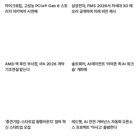
마이크로칩, 고성능 PCIe® Gen 6 스토
삼성전자, FMS 2026서 차세대 3D 메
리지 아키텍처 시연해
모리 공개하며 미래 비전 제시
AMD 잭 후인 부사장, IFA 2026 개막
솔트웨어, AI에이전트 ‘아마존 퀵 AI 워크
기조연설 맡는다
숍’ 개최해
‘중견기업-스타트업 동행라운지’ 참여 혁
레드햇, AI 안전·거버넌스 자동화 오픈소
신 스타트업 모집
스 프로젝트 ‘아사고’ 출범한다