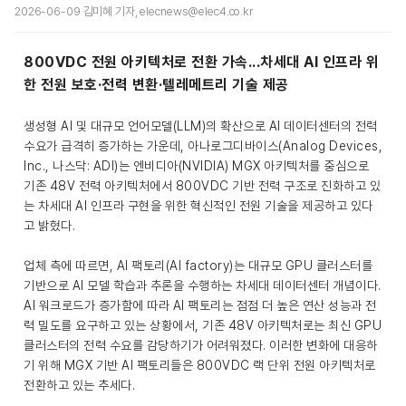
2026-06-09 김미혜 기자, elecnews@elec4.co.kr
800VDC 전원 아키텍처로 전환 가속...차세대 AI 인프라 위
한 전원 보호·전력 변환·텔레메트리 기술 제공
생성형 AI 및 대규모 언어모델(LLM)의 확산으로 AI 데이터센터의 전력
수요가 급격히 증가하는 가운데, 아나로그디바이스(Analog Devices,
Inc., 나스닥: ADI)는 엔비디아(NVIDIA) MGX 아키텍처를 중심으로
기존 48V 전력 아키텍처에서 800VDC 기반 전력 구조로 진화하고 있
는 차세대 AI 인프라 구현을 위한 혁신적인 전원 기술을 제공하고 있다
고 밝혔다.
업체 측에 따르면, AI 팩토리(AI factory)는 대규모 GPU 클러스터를
기반으로 AI 모델 학습과 추론을 수행하는 차세대 데이터센터 개념이다.
AI 워크로드가 증가함에 따라 AI 팩토리는 점점 더 높은 연산 성능과 전
력 밀도를 요구하고 있는 상황에서, 기존 48V 아키텍처로는 최신 GPU
클러스터의 전력 수요를 감당하기가 어려워졌다. 이러한 변화에 대응하
기 위해 MGX 기반 AI 팩토리들은 800VDC 랙 단위 전원 아키텍처로
전환하고 있는 추세다.