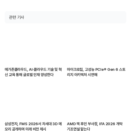
관련 기사
메가존클라우드, AI·클라우드 기술 및 혁
마이크로칩, 고성능 PCIe® Gen 6 스토
신 교육 통해 글로벌 인재 양성한다
리지 아키텍처 시연해
삼성전자, FMS 2026서 차세대 3D 메
AMD 잭 후인 부사장, IFA 2026 개막
모리 공개하며 미래 비전 제시
기조연설 맡는다