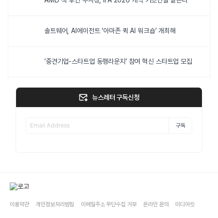
AMD 잭 후인 부사장, IFA 2026 개막 기조연설 맡는다
솔트웨어, AI에이전트 ‘아마존 퀵 AI 워크숍’ 개최해
‘중견기업-스타트업 동행라운지’ 참여 혁신 스타트업 모집
뉴스레터 구독신청
구독
이용약관
개인정보처리방침
이메일주소 무단수집 거부
온라인 문의
미디어킷