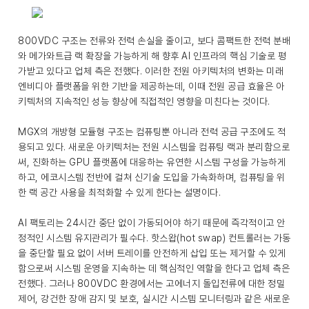
800VDC 구조는 전류와 전력 손실을 줄이고, 보다 콤팩트한 전력 분배
와 메가와트급 랙 확장을 가능하게 해 향후 AI 인프라의 핵심 기술로 평
가받고 있다고 업체 측은 전했다. 이러한 전원 아키텍처의 변화는 미래
엔비디아 플랫폼을 위한 기반을 제공하는데, 이때 전원 공급 효율은 아
키텍처의 지속적인 성능 향상에 직접적인 영향을 미친다는 것이다.
MGX의 개방형 모듈형 구조는 컴퓨팅뿐 아니라 전력 공급 구조에도 적
용되고 있다. 새로운 아키텍처는 전원 시스템을 컴퓨팅 랙과 분리함으로
써, 진화하는 GPU 플랫폼에 대응하는 유연한 시스템 구성을 가능하게
하고, 에코시스템 전반에 걸쳐 신기술 도입을 가속화하며, 컴퓨팅을 위
한 랙 공간 사용을 최적화할 수 있게 한다는 설명이다.
AI 팩토리는 24시간 중단 없이 가동되어야 하기 때문에 즉각적이고 안
정적인 시스템 유지관리가 필수다. 핫스왑(hot swap) 컨트롤러는 가동
을 중단할 필요 없이 서버 트레이를 안전하게 삽입 또는 제거할 수 있게
함으로써 시스템 운영을 지속하는 데 핵심적인 역할을 한다고 업체 측은
전했다. 그러나 800VDC 환경에서는 고에너지 돌입전류에 대한 정밀
제어, 강건한 장애 감지 및 보호, 실시간 시스템 모니터링과 같은 새로운