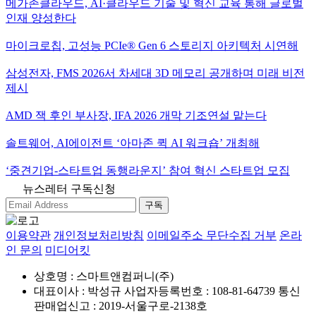
메가존클라우드, AI·클라우드 기술 및 혁신 교육 통해 글로벌
인재 양성한다
마이크로칩, 고성능 PCIe® Gen 6 스토리지 아키텍처 시연해
삼성전자, FMS 2026서 차세대 3D 메모리 공개하며 미래 비전
제시
AMD 잭 후인 부사장, IFA 2026 개막 기조연설 맡는다
솔트웨어, AI에이전트 ‘아마존 퀵 AI 워크숍’ 개최해
‘중견기업-스타트업 동행라운지’ 참여 혁신 스타트업 모집
뉴스레터 구독신청
구독
이용약관
개인정보처리방침
이메일주소 무단수집 거부
온라
인 문의
미디어킷
상호명 : 스마트앤컴퍼니(주)
대표이사 : 박성규
사업자등록번호 : 108-81-64739
통신
판매업신고 : 2019-서울구로-2138호