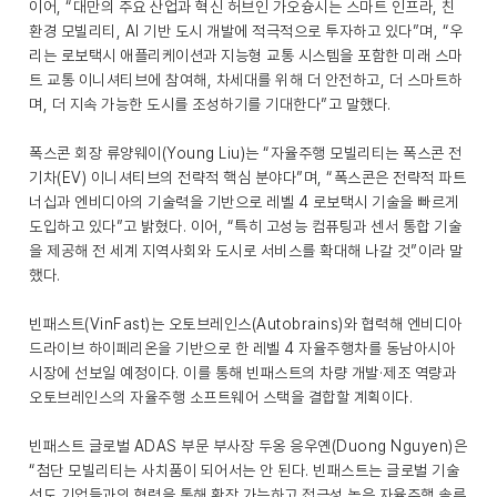
이어, “대만의 주요 산업과 혁신 허브인 가오슝시는 스마트 인프라, 친
환경 모빌리티, AI 기반 도시 개발에 적극적으로 투자하고 있다”며, “우
리는 로보택시 애플리케이션과 지능형 교통 시스템을 포함한 미래 스마
트 교통 이니셔티브에 참여해, 차세대를 위해 더 안전하고, 더 스마트하
며, 더 지속 가능한 도시를 조성하기를 기대한다”고 말했다.
폭스콘 회장 류양웨이(Young Liu)는 “자율주행 모빌리티는 폭스콘 전
기차(EV) 이니셔티브의 전략적 핵심 분야다”며, “폭스콘은 전략적 파트
너십과 엔비디아의 기술력을 기반으로 레벨 4 로보택시 기술을 빠르게
도입하고 있다”고 밝혔다. 이어, “특히 고성능 컴퓨팅과 센서 통합 기술
을 제공해 전 세계 지역사회와 도시로 서비스를 확대해 나갈 것”이라 말
했다.
빈패스트(VinFast)는 오토브레인스(Autobrains)와 협력해 엔비디아
드라이브 하이페리온을 기반으로 한 레벨 4 자율주행차를 동남아시아
시장에 선보일 예정이다. 이를 통해 빈패스트의 차량 개발·제조 역량과
오토브레인스의 자율주행 소프트웨어 스택을 결합할 계획이다.
빈패스트 글로벌 ADAS 부문 부사장 두옹 응우옌(Duong Nguyen)은
“첨단 모빌리티는 사치품이 되어서는 안 된다. 빈패스트는 글로벌 기술
선도 기업들과의 협력을 통해 확장 가능하고 접근성 높은 자율주행 솔루