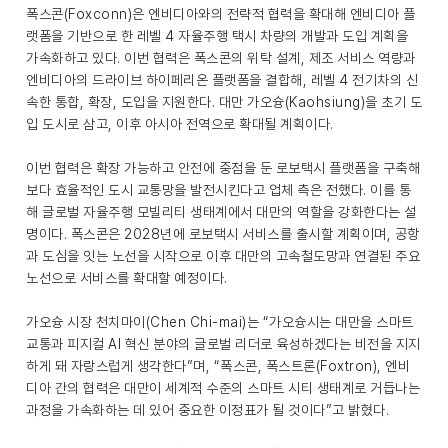
폭스콘(Foxconn)은 엔비디아와의 전략적 협력을 확대해 엔비디아 플
랫폼을 기반으로 한 레벨 4 자율주행 택시 차량의 개발과 도입 계획을
가속화하고 있다. 이번 협력은 폭스콘의 위탁 설계, 제조 서비스 역량과
엔비디아의 드라이브 하이페리온 플랫폼을 결합해, 레벨 4 전기차의 신
속한 통합, 확장, 도입을 지원한다. 대만 가오슝(Kaohsiung)을 초기 도
입 도시로 삼고, 이후 아시아 전역으로 확대될 계획이다.
이번 협력은 확장 가능하고 안전에 중점을 둔 로보택시 플랫폼을 구축해
보다 효율적인 도시 교통망을 발전시킨다고 업체 측은 전했다. 이를 통
해 글로벌 자율주행 모빌리티 생태계에서 대만의 역할을 강화한다는 설
명이다. 폭스콘은 2028년에 로보택시 서비스를 출시할 계획이며, 공항
과 도심을 잇는 노선을 시작으로 이후 대만의 고속철도망과 연결된 주요
노선으로 서비스를 확대할 예정이다.
가오슝 시장 천치마이(Chen Chi-mai)는 “가오슝시는 대만을 스마트
교통과 피지컬 AI 혁신 분야의 글로벌 리더로 육성하겠다는 비전을 지지
하게 돼 자랑스럽게 생각한다”며, “폭스콘, 폭스트론(Foxtron), 엔비
디아 간의 협력은 대만이 세계적 수준의 스마트 시티 생태계로 거듭나는
과정을 가속화하는 데 있어 중요한 이정표가 될 것이다”고 밝혔다.