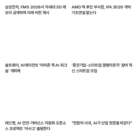
삼성전자, FMS 2026서 차세대 3D 메
AMD 잭 후인 부사장, IFA 2026 개막
모리 공개하며 미래 비전 제시
기조연설 맡는다
솔트웨어, AI에이전트 ‘아마존 퀵 AI 워크
‘중견기업-스타트업 동행라운지’ 참여 혁
숍’ 개최해
신 스타트업 모집
레드햇, AI 안전·거버넌스 자동화 오픈소
"전환의 시대, AI가 산업 현장을 바꾼다"
스 프로젝트 ‘아사고’ 출범한다