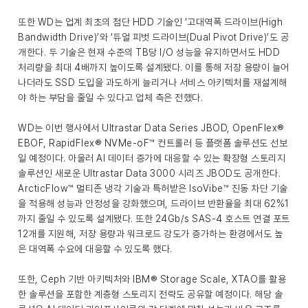
또한 WD는 업계 최초의 첨단 HDD 기술인 ‘고대역폭 드라이브(High
Bandwidth Drive)’와 ‘듀얼 피벗 드라이브(Dual Pivot Drive)’도 공
개한다. 두 기술은 현재 수준의 TB당 I/O 성능을 유지하면서도 HDD
처리량을 최대 4배까지 높이도록 설계됐다. 이를 통해 저장 용량이 늘어
나더라도 SSD 도입을 과도하게 늘리거나 서비스 아키텍처를 재설계해
야 하는 부담을 줄일 수 있다고 업체 측은 전했다.
WD는 이번 행사에서 Ultrastar Data Series JBOD, OpenFlex®
EBOF, RapidFlex® NVMe-oF™ 컨트롤러 등 플랫폼 솔루션도 선보
일 예정이다. 아울러 AI 데이터 증가에 대응할 수 있는 확장형 스토리지
솔루션인 새로운 Ultrastar Data 3000 시리즈 JBOD도 공개한다.
ArcticFlow™ 멀티존 냉각 기술과 특허받은 IsoVibe™ 진동 차단 기술
을 적용해 성능과 안정성을 강화했으며, 드라이브 반환율을 최대 62%1
까지 줄일 수 있도록 설계됐다. 또한 24Gb/s SAS-4 호스트 연결 포트
12개를 지원해, 저장 용량과 워크로드 강도가 증가하는 환경에서도 높
은 대역폭 수요에 대응할 수 있도록 했다.
또한, Ceph 기반 아키텍처와 IBM® Storage Scale, XTAO를 활용
한 솔루션을 포함한 계층형 스토리지 전략도 공유할 예정이다. 해당 솔