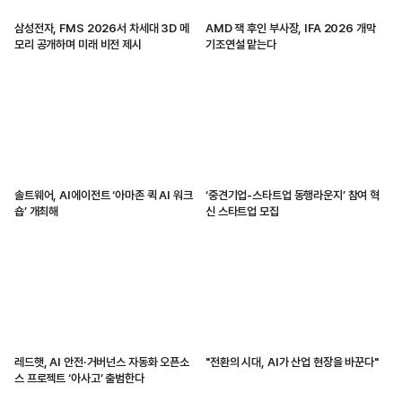
삼성전자, FMS 2026서 차세대 3D 메
AMD 잭 후인 부사장, IFA 2026 개막
모리 공개하며 미래 비전 제시
기조연설 맡는다
솔트웨어, AI에이전트 ‘아마존 퀵 AI 워크
‘중견기업-스타트업 동행라운지’ 참여 혁
숍’ 개최해
신 스타트업 모집
레드햇, AI 안전·거버넌스 자동화 오픈소
"전환의 시대, AI가 산업 현장을 바꾼다"
스 프로젝트 ‘아사고’ 출범한다