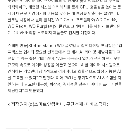
루션은 AI 데이터 라이프사이클의 각 단계에 맞춰 성능과 비용 구조를
최적화하고, 계층형 시스템 아키텍처를 통해 GPU 효율성을 높이는 동
시에 대규모 환경에서의 비용을 낮추는 데 초점을 맞춘다는 설명이다.
글로벌 시장에서 널리 알려진 WD Color 포트폴리오(WD Gold®,
WD Red®, WD Purple®)와 콘텐츠 크리에이터를 위한 리브랜딩된
G-DRIVE® 외장 스토리지 제품군도 전시할 예정이다.
스테판 만들(Stefan Mandl) WD 글로벌 세일즈 마케팅 부사장은 “컴
퓨텍스는 업계의 중요한 변곡점에서 전 세계 AI 리더 및 개발자들과 교
류할 수 있는 좋은 기회”라며, “AI는 지금까지 업계가 경험해보지 못한
규모와 속도로 데이터 성장을 이끌고 있으며, AI를 데이터 시스템으로
인식하는 기업만이 장기적으로 경제적이고 효율적으로 확장 가능한 AI
를 구축할 수 있다”고 말했다. 이어 “WD는 장기적으로 AI 시스템을 지
원하는 데 필요한 내구성, 확장성, 경제성을 갖춘 데이터 인프라 기반을
제공한다”고 덧붙였다.
<저작권자(c)스마트앤컴퍼니. 무단전재-재배포금지>