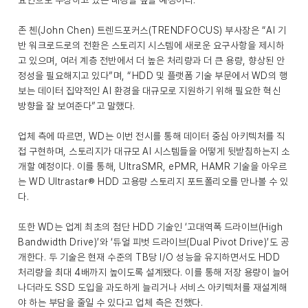
요인으로 부상하고 있는 배경을 짚을 예정이다.
존 첸(John Chen) 트렌드포커스(TRENDFOCUS) 부사장은 “AI 기
반 워크로드로의 전환은 스토리지 시스템에 새로운 요구사항을 제시하
고 있으며, 여러 계층 전반에서 더 높은 처리량과 더 큰 용량, 향상된 안
정성을 필요해지고 있다”며, “HDD 및 플랫폼 기술 부문에서 WD의 행
보는 데이터 집약적인 AI 환경을 대규모로 지원하기 위해 필요한 혁신
방향을 잘 보여준다”고 말했다.
업체 측에 따르면, WD는 이번 전시를 통해 데이터 중심 아키텍처를 직
접 구현하며, 스토리지가 대규모 AI 시스템들을 어떻게 뒷받침하는지 소
개할 예정이다. 이를 통해, UltraSMR, ePMR, HAMR 기술을 아우르
는 WD Ultrastar® HDD 고용량 스토리지 포트폴리오를 만나볼 수 있
다.
또한 WD는 업계 최초의 첨단 HDD 기술인 ‘고대역폭 드라이브(High
Bandwidth Drive)’와 ‘듀얼 피벗 드라이브(Dual Pivot Drive)’도 공
개한다. 두 기술은 현재 수준의 TB당 I/O 성능을 유지하면서도 HDD
처리량을 최대 4배까지 높이도록 설계됐다. 이를 통해 저장 용량이 늘어
나더라도 SSD 도입을 과도하게 늘리거나 서비스 아키텍처를 재설계해
야 하는 부담을 줄일 수 있다고 업체 측은 전했다.