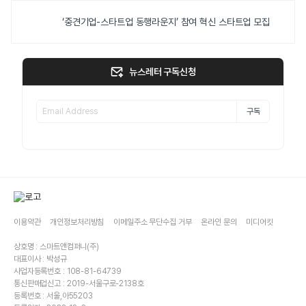
‘중견기업-스타트업 동행라운지’ 참여 혁신 스타트업 모집
뉴스레터 구독신청
구독
이용약관
개인정보처리방침
이메일주소 무단수집 거부
온라인 문의
미디어킷
상호명 : 스마트앤컴퍼니(주)
대표이사 : 박성규
사업자등록번호 : 108-81-64739
통신판매업신고 : 2019-서울구로-2138호
등록번호 : 서울,아55203