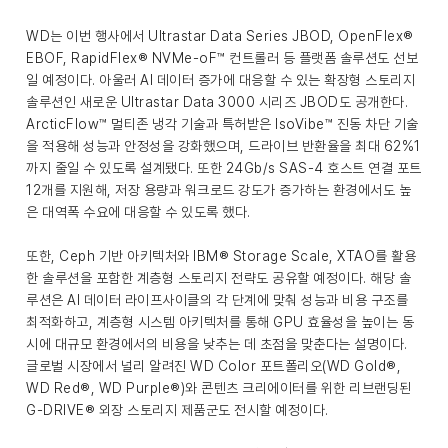
WD는 이번 행사에서 Ultrastar Data Series JBOD, OpenFlex®
EBOF, RapidFlex® NVMe-oF™ 컨트롤러 등 플랫폼 솔루션도 선보
일 예정이다. 아울러 AI 데이터 증가에 대응할 수 있는 확장형 스토리지
솔루션인 새로운 Ultrastar Data 3000 시리즈 JBOD도 공개한다.
ArcticFlow™ 멀티존 냉각 기술과 특허받은 IsoVibe™ 진동 차단 기술
을 적용해 성능과 안정성을 강화했으며, 드라이브 반환율을 최대 62%1
까지 줄일 수 있도록 설계됐다. 또한 24Gb/s SAS-4 호스트 연결 포트
12개를 지원해, 저장 용량과 워크로드 강도가 증가하는 환경에서도 높
은 대역폭 수요에 대응할 수 있도록 했다.
또한, Ceph 기반 아키텍처와 IBM® Storage Scale, XTAO를 활용
한 솔루션을 포함한 계층형 스토리지 전략도 공유할 예정이다. 해당 솔
루션은 AI 데이터 라이프사이클의 각 단계에 맞춰 성능과 비용 구조를
최적화하고, 계층형 시스템 아키텍처를 통해 GPU 효율성을 높이는 동
시에 대규모 환경에서의 비용을 낮추는 데 초점을 맞춘다는 설명이다.
글로벌 시장에서 널리 알려진 WD Color 포트폴리오(WD Gold®,
WD Red®, WD Purple®)와 콘텐츠 크리에이터를 위한 리브랜딩된
G-DRIVE® 외장 스토리지 제품군도 전시할 예정이다.