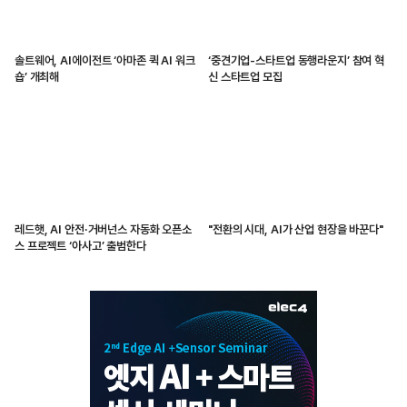
솔트웨어, AI에이전트 ‘아마존 퀵 AI 워크
‘중견기업-스타트업 동행라운지’ 참여 혁
숍’ 개최해
신 스타트업 모집
레드햇, AI 안전·거버넌스 자동화 오픈소
"전환의 시대, AI가 산업 현장을 바꾼다"
스 프로젝트 ‘아사고’ 출범한다