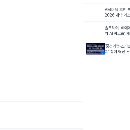
비전 제시
AMD 잭 후인 부
2026 개막 기
솔트웨어, AI에
퀵 AI 워크숍’ 
‘중견기업-스타
지’ 참여 혁신 