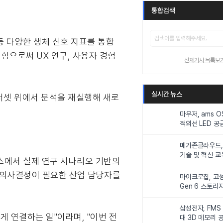
통합검색
 등 다양한 생체 신호 지표를 통합
함으로써 UX 연구, 사용자 경험
전체기사 목록보
실시간 뉴스
터셋 위에서 분석을 재실행해 새로
마우저, ams 
적외선 LED 공급
니터링 및 탑승
메가존클라우드, 
기술 및 혁신 교
 부스에서 실제 연구 시나리오 기반의
인재 양성한다
반 의사결정이 필요한 산업 담당자를
마이크로칩, 고성
Gen 6 스토리
연해
삼성전자, FMS
럽게 연결하는 일"이라며, "이번 전
대 3D 메모리 