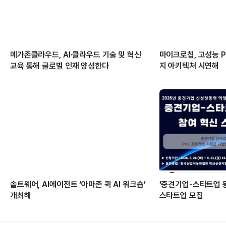
메가존클라우드, AI·클라우드 기술 및 혁신
마이크로칩, 고성능 PC
교육 통해 글로벌 인재 양성한다
지 아키텍처 시연해
솔트웨어, AI에이전트 ‘아마존 퀵 AI 워크숍’
‘중견기업-스타트업 
개최해
스타트업 모집