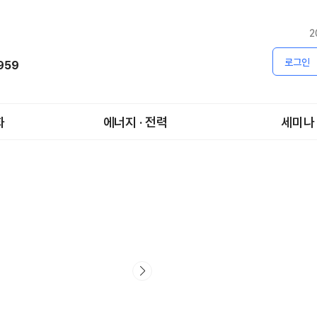
2
로그인
1959
화
에너지 · 전력
세미나