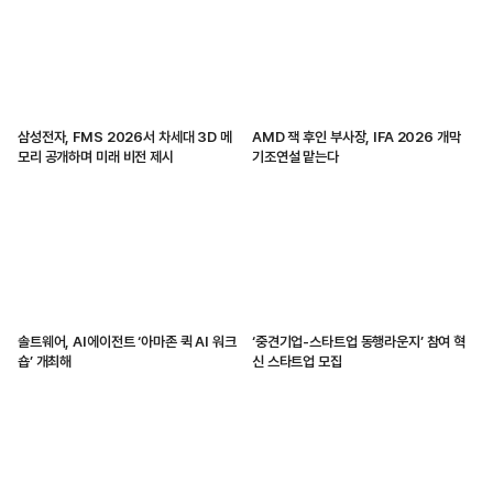
삼성전자, FMS 2026서 차세대 3D 메
AMD 잭 후인 부사장, IFA 2026 개막
모리 공개하며 미래 비전 제시
기조연설 맡는다
솔트웨어, AI에이전트 ‘아마존 퀵 AI 워크
‘중견기업-스타트업 동행라운지’ 참여 혁
숍’ 개최해
신 스타트업 모집