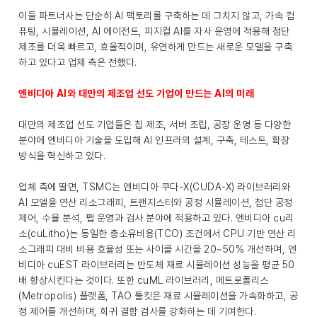
이들 파트너사는 단순히 AI 팩토리를 구축하는 데 그치지 않고, 가속 컴
퓨팅, 시뮬레이션, AI 에이전트, 피지컬 AI를 자사 운영에 적용해 첨단
제조를 더욱 빠르고, 효율적이며, 유연하게 만드는 새로운 모델을 구축
하고 있다고 업체 측은 전했다.
엔비디아 AI와 대만의 제조업 선도 기업이 만드는 AI의 미래
대만의 제조업 선도 기업들은 칩 제조, 서버 조립, 공장 운영 등 다양한
분야에 엔비디아 기술을 도입해 AI 인프라의 설계, 구축, 테스트, 확장
방식을 혁신하고 있다.
업체 측에 딸면, TSMC는 엔비디아 쿠다-X(CUDA-X) 라이브러리와
AI 모델을 연산 리소그래피, 트랜지스터와 공정 시뮬레이션, 첨단 공정
제어, 수율 분석, 팹 운영과 검사 분야에 적용하고 있다. 엔비디아 cu리
소(cuLitho)는 동일한 총소유비용(TCO) 조건에서 CPU 기반 연산 리
소그래피 대비 비용 효율성 또는 사이클 시간을 20~50% 개선하며, 엔
비디아 cuEST 라이브러리는 반도체 재료 시뮬레이션 성능을 평균 50
배 향상시킨다는 것이다. 또한 cuML 라이브러리, 메트로폴리스
(Metropolis) 플랫폼, TAO 툴킷은 재료 시뮬레이션을 가속화하고, 공
정 제어를 개선하며, 희귀 결함 검사를 강화하는 데 기여한다.