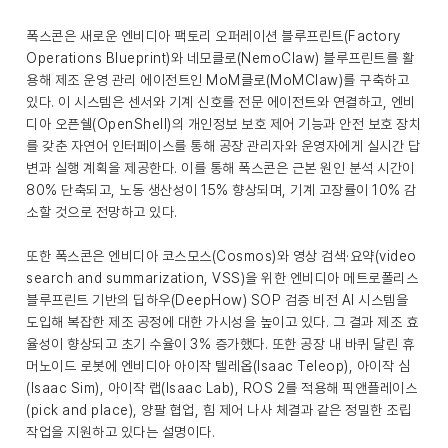
폭스콘은 새로운 엔비디아 팩토리 오퍼레이션 블루프린트(Factory
Operations Blueprint)와 네모클로(NemoClaw) 블루프린트를 활
용해 제조 운영 관리 에이전트인 MoM클로(MoMClaw)를 구축하고
있다. 이 시스템은 센서와 기계 신호를 전문 에이전트와 연결하고, 엔비
디아 오픈쉘(OpenShell)의 개인정보 보호 제어 기능과 안전 보호 장치
를 갖춘 자연어 인터페이스를 통해 공장 관리자와 운영자에게 실시간 답
변과 실행 계획을 제공한다. 이를 통해 폭스콘은 근본 원인 분석 시간이
80% 단축되고, 노동 생산성이 15% 향상되며, 기계 고장률이 10% 감
소할 것으로 전망하고 있다.
또한 폭스콘은 엔비디아 코스모스(Cosmos)와 영상 검색·요약(video
search and summarization, VSS)을 위한 엔비디아 메트로폴리스
블루프린트 기반의 딥하우(DeepHow) SOP 검증 비전 AI 시스템을
도입해 복잡한 제조 공정에 대한 가시성을 높이고 있다. 그 결과 제조 효
율성이 향상되고 초기 수율이 3% 증가했다. 또한 공장 내 바퀴 달린 휴
머노이드 로봇에 엔비디아 아이작 텔레옵(Isaac Teleop), 아이작 심
(Isaac Sim), 아이작 랩(Isaac Lab), ROS 2를 적용해 픽앤플레이스
(pick and place), 양팔 협업, 힘 제어 나사 체결과 같은 정밀한 조립
작업을 지원하고 있다는 설명이다.