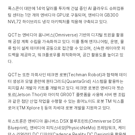
폭스콘이 대만에 14억 달러를 투자해 건설 중인 AI 클라우드 슈퍼컴퓨
팅 센터는 1만 개의 엔비디아 GPU로 구동되며, 엔비디아 GB300
NVL72 하이브리드 냉각 아키텍처를 적용해 구축되고 있다.
QCT는 엔비디아 옴니버스(Omniverse) 기반의 디지털 트윈을 활용
해 공장 계획 수립을 가속화하고 있다. 이를 통해 엔지니어링, 운영, 물
류 팀이 설계 데이터에 공동으로 접근할 수 있으며, 신속한 레이아웃 피
드백을 제공하고, 워크플로우를 최적화하며, 공간 활용도를 높이고 있
다.
QCT는 또한 자회사인 테크맨 로봇(Techman Robot)과 협력해 데이
터 생성과 모델 훈련에 퀀타그리드(QuantaGrid) 시스템을 활용하는
피지컬 AI 개발자 키트를 개발하고 있다. 테크맨 로봇은 엔비디아 젯슨
토르(Jetson Thor)와 아이작 GR00T 플랫폼을 사용해 서버 팬 조립
과 같은 첨단 산업 작업을 수행할 수 있는 휴머노이드 로봇 TM 익스플
로어 I(TM Xplore I) 등의 차세대 로봇 개발을 지원하고 있다.
위스트론은 엔비디아 옴니버스 DSX 블루프린트(Omniverse DSX
Blueprint), 엔비디아 피직스네모(PhysicsNeMo) 프레임워크, 케이
던스 리얼리티 DC 디자인(Cadence Reality DC Design)을 활용해