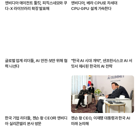
엔비디아 에이전트 툴킷, 피직스네모와 쿠
엔비디아, 베라 CPU로 차세대
다-X 라이브러리 확장 발표해
CPU·GPU 설계 가속한다
글로벌 업계 리더들, AI 안전·보안 위해 협
"한국 AI 시대 개막", 샌프란시스코 AI 서
력 나선다
밋서 제시된 한국의 AI 전략
한국 기업 리더들, 젠슨 황 CEO와 엔비디
젠슨 황 CEO, 이재명 대통령과 한국 AI
아 실리콘밸리 본사 방문
미래 논의해