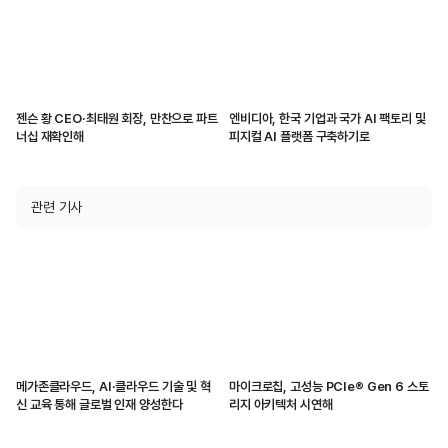
젠슨 황 CEO·최태원 회장, 만찬으로 파트
엔비디아, 한국 기업과 국가 AI 팩토리 및
너십 재확인해
피지컬 AI 플랫폼 구축하기로
관련 기사
메가존클라우드, AI·클라우드 기술 및 혁
마이크로칩, 고성능 PCIe® Gen 6 스토
신 교육 통해 글로벌 인재 양성한다
리지 아키텍처 시연해