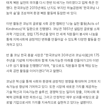
태계 복원 실천의 의미를 다시 한번 되새기는 자리였다고 업체 측은 전
했다. 한국코닝은 2015년에도 난지도 부지인 하늘공원에 ‘한국코닝 나
눔의 숲’을 조성하며 환경 복원 활동에 동참한 바 있다.
이번 활동은 코닝의 글로벌 사회 공헌 캠페인 ‘나눔 실천 활동(Acts of
Kindness)’의 일환으로 진행됐다. 코닝은 1851년 설립된 글로벌 소재
과학 기업으로, 창립 175주년을 맞아 전 세계 직원들이 봉사와 나눔을
통해 지역사회에 긍정적인 변화를 만들어갈 수 있도록 다양한 활동을 전
개하고 있다.
반 홀 코닝 한국 총괄 사장은 “한국코닝의 30주년과 코닝사(社)의 175
주년을 기념해 지역사회와 함께 지속가능한 미래를 만들어가고자 이번
나무 심기 활동을 진행했다”라며, “앞으로도 직원들과 함께 책임 있는
사회 공헌 활동을 이어가겠다”라고 말했다.
코닝은 혁신을 통해 사회와 환경에 긍정적인 영향을 확대하며 고객의 지
속가능성 향상에 기여하고 있다. 또한 시장에 새로운 가치를 제공하는
기술 혁신과 지속가능한 솔루션, 경쟁력 있는 일자리 창출, 지역사회 회
복력 강화를 위한 파트너십, 그리고 안정적인 재무 성과를 바탕으로 글
로벌 기업으로서의 가치를 지속적으로 실현하고 있다는 설명이다.