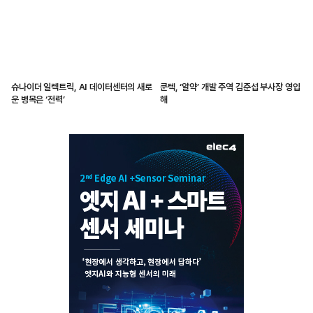
슈나이더 일렉트릭, AI 데이터센터의 새로
쿤텍, ‘알약’ 개발 주역 김준섭 부사장 영입
운 병목은 ‘전력’
해