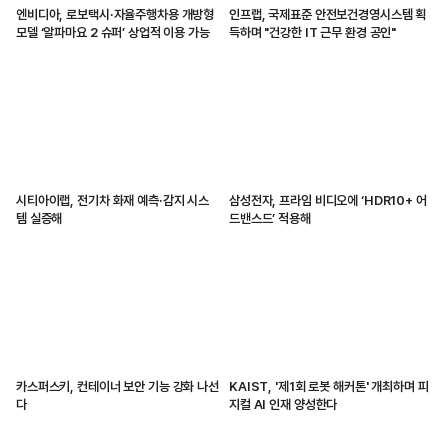
엔비디아, 로보택시·자율주행차용 개방형
인프랩, 국제표준 안전보건경영시스템 획
모델 ‘알파마요 2 슈퍼’ 상업적 이용 가능
득하며 "건강한 IT 근무 환경 공인"
시티아이랩, 전기차 화재 예측·감지 시스
삼성전자, 프라임 비디오에 ‘HDR10+ 어
템 실증해
드밴스드’ 적용해
카스퍼스키, 컨테이너 보안 기능 강화 나선
KAIST, '제1회 로봇 해커톤' 개최하며 피
다
지컬 AI 인재 양성한다