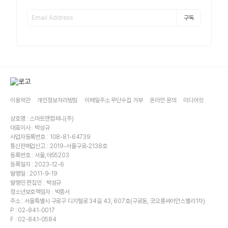
구독
이용약관
개인정보처리방침
이메일주소 무단수집 거부
온라인 문의
미디어킷
상호명 : 스마트앤컴퍼니(주)
대표이사 : 박성규
사업자등록번호 : 108-81-64739
통신판매업신고 : 2019-서울구로-2138호
등록번호 : 서울,아55203
등록일자 : 2023-12-6
발행일 : 2011-9-19
발행인·편집인 : 박성규
청소년보호책임자 : 박종서
주소 : 서울특별시 구로구 디지털로 34길 43, 607호(구로동, 코오롱싸이언스밸리1차)
P : 02-841-0017
F : 02-841-0584