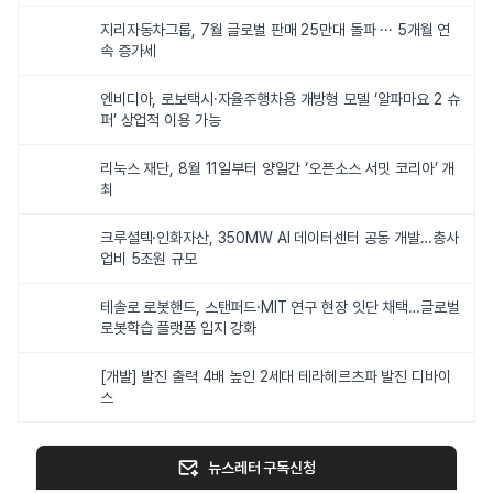
지리자동차그룹, 7월 글로벌 판매 25만대 돌파 ··· 5개월 연
속 증가세
엔비디아, 로보택시·자율주행차용 개방형 모델 ‘알파마요 2 슈
퍼’ 상업적 이용 가능
리눅스 재단, 8월 11일부터 양일간 ‘오픈소스 서밋 코리아’ 개
최
크루셜텍·인화자산, 350MW AI 데이터센터 공동 개발…총사
업비 5조원 규모
테솔로 로봇핸드, 스탠퍼드·MIT 연구 현장 잇단 채택…글로벌
로봇학습 플랫폼 입지 강화
[개발] 발진 출력 4배 높인 2세대 테라헤르츠파 발진 디바이
스
뉴스레터 구독신청