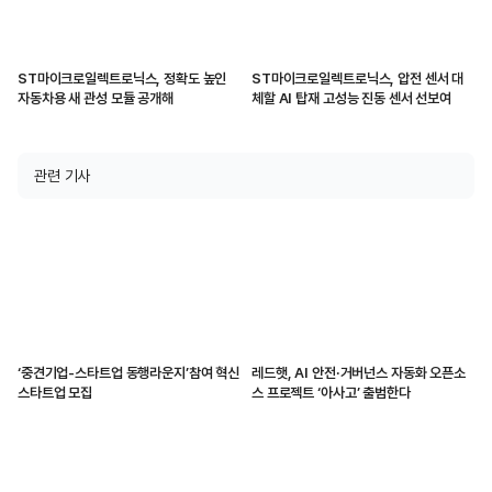
ST마이크로일렉트로닉스, 정확도 높인
ST마이크로일렉트로닉스, 압전 센서 대
자동차용 새 관성 모듈 공개해
체할 AI 탑재 고성능 진동 센서 선보여
관련 기사
‘중견기업-스타트업 동행라운지’참여 혁신
레드햇, AI 안전·거버넌스 자동화 오픈소
스타트업 모집
스 프로젝트 ‘아사고’ 출범한다