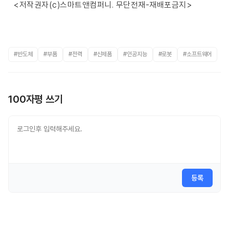
<저작권자(c)스마트앤컴퍼니. 무단전재-재배포금지>
#반도체
#부품
#전력
#신제품
#인공지능
#로봇
#소프트웨어
100자평 쓰기
등록