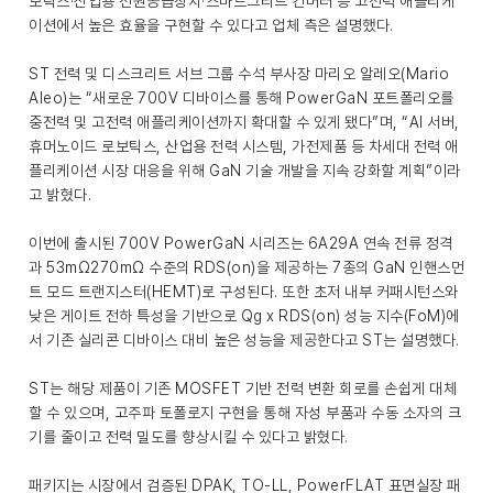
보틱스·산업용 전원공급장치·스마트그리드 컨버터 등 고전력 애플리케
이션에서 높은 효율을 구현할 수 있다고 업체 측은 설명했다.
ST 전력 및 디스크리트 서브 그룹 수석 부사장 마리오 알레오(Mario
Aleo)는 “새로운 700V 디바이스를 통해 PowerGaN 포트폴리오를
중전력 및 고전력 애플리케이션까지 확대할 수 있게 됐다”며, “AI 서버,
휴머노이드 로보틱스, 산업용 전력 시스템, 가전제품 등 차세대 전력 애
플리케이션 시장 대응을 위해 GaN 기술 개발을 지속 강화할 계획”이라
고 밝혔다.
이번에 출시된 700V PowerGaN 시리즈는 6A29A 연속 전류 정격
과 53mΩ270mΩ 수준의 RDS(on)을 제공하는 7종의 GaN 인핸스먼
트 모드 트랜지스터(HEMT)로 구성된다. 또한 초저 내부 커패시턴스와
낮은 게이트 전하 특성을 기반으로 Qg x RDS(on) 성능 지수(FoM)에
서 기존 실리콘 디바이스 대비 높은 성능을 제공한다고 ST는 설명했다.
ST는 해당 제품이 기존 MOSFET 기반 전력 변환 회로를 손쉽게 대체
할 수 있으며, 고주파 토폴로지 구현을 통해 자성 부품과 수동 소자의 크
기를 줄이고 전력 밀도를 향상시킬 수 있다고 밝혔다.
패키지는 시장에서 검증된 DPAK, TO-LL, PowerFLAT 표면실장 패