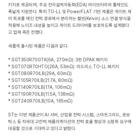
키지로 제공되며, 주요 전자설계자동화(EDA) 라이브러리와 툴체인도
폭넓게 지원한다. 특히 TO-LL 및 PowerFLAT 기반 제품은 게이트 제
어 회로를 메인 전력 경로에서 분리하는 켈빈(Kelvin) 소스 연결 방식을
적용해 노이즈 내성을 높이고 게이트 드라이버를 보호하도록 설계됐다
고 업체 측은 전했다.
새롭게 출시된 제품은 다음과 같다.
* SGT350R70GTK(6A, 270mΩ): 3핀 DPAK 패키지
* SGT070R70HTO(26A, 53mΩ): 리드리스 TO-LL 패키지
* SGT080R70ILB(29A, 60mΩ)
* SGT105R70ILB(21.7A, 80mΩ)
* SGT140R70ILB(17A, 106mΩ)
* SGT190R70ILB(11.5A, 138mΩ)
* SGT240R70ILB(10A, 165mΩ)
ST는 이번 제품군이 AI 서버, 산업용 전력 시스템, 스마트그리드, 로보
틱스 등 차세대 고전력 애플리케이션의 전력 효율 향상과 소형화 요구에
대응할 것으로 기대하고 있다고 밝혔다.