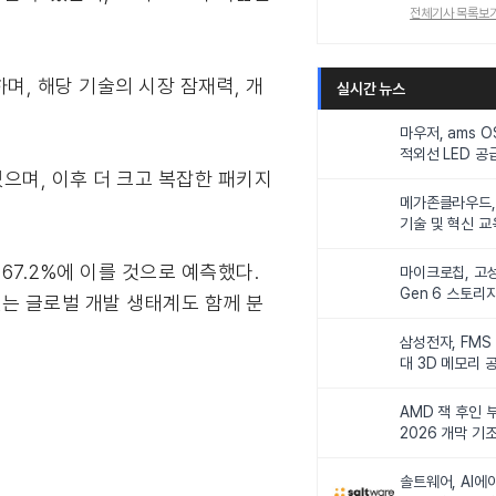
전체기사 목록보
, 해당 기술의 시장 잠재력, 개
실시간 뉴스
마우저, ams 
적외선 LED 공급
니터링 및 탑승
으며, 이후 더 크고 복잡한 패키지
메가존클라우드, 
기술 및 혁신 교
인재 양성한다
67.2%에 이를 것으로 예측했다.
마이크로칩, 고성
Gen 6 스토리
는 글로벌 개발 생태계도 함께 분
연해
삼성전자, FMS
대 3D 메모리 
비전 제시
AMD 잭 후인 부
2026 개막 기
솔트웨어, AI에