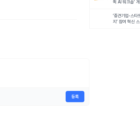
퀵 AI 워크숍’ 
‘중견기업-스타
지’ 참여 혁신 
등록