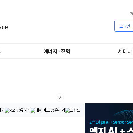
2
로그인
1959
화
에너지 · 전력
세미나