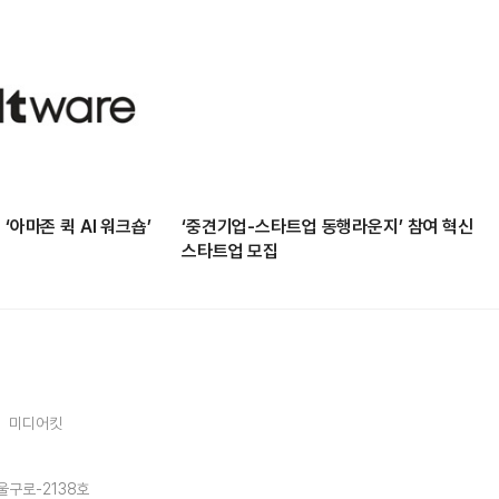
‘아마존 퀵 AI 워크숍’
‘중견기업-스타트업 동행라운지’ 참여 혁신
스타트업 모집
미디어킷
울구로-2138호