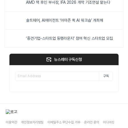
AMD 잭 후인 부사장, IFA 2026 개막 기조연설 맡는다
솔트웨어, AI에이전트 ‘아마존 퀵 AI 워크숍’ 개최해
‘중견기업-스타트업 동행라운지’ 참여 혁신 스타트업 모집
뉴스레터 구독신청
구독
이용약관
개인정보처리방침
이메일주소 무단수집 거부
온라인 문의
미디어킷