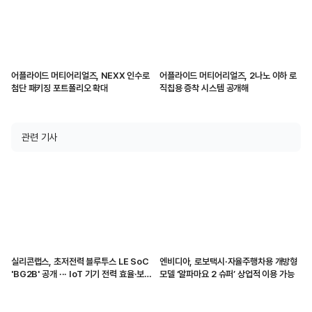
어플라이드 머티어리얼즈, NEXX 인수로
어플라이드 머티어리얼즈, 2나노 이하 로
첨단 패키징 포트폴리오 확대
직칩용 증착 시스템 공개해
관련 기사
실리콘랩스, 초저전력 블루투스 LE SoC
엔비디아, 로보택시·자율주행차용 개방형
'BG2B' 공개 ··· IoT 기기 전력 효율·보안
모델 ‘알파마요 2 슈퍼’ 상업적 이용 가능
강화