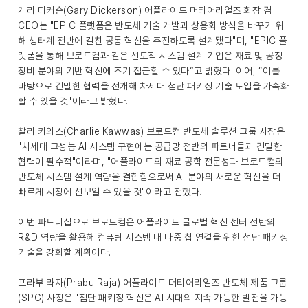
게리 디커슨(Gary Dickerson) 어플라이드 머티어리얼즈 회장 겸
CEO는 "EPIC 플랫폼은 반도체 기술 개발과 상용화 방식을 바꾸기 위
해 생태계 전반에 걸친 공동 혁신을 추진하도록 설계됐다"며, "EPIC 플
랫폼을 통해 브로드컴과 같은 선도적 시스템 설계 기업은 재료 및 공정
장비 분야의 기반 혁신에 조기 접근할 수 있다”고 밝혔다. 이어, “이를
바탕으로 긴밀한 협력을 전개해 차세대 첨단 패키징 기술 도입을 가속화
할 수 있을 것"이라고 밝혔다.
찰리 카와스(Charlie Kawwas) 브로드컴 반도체 솔루션 그룹 사장은
"차세대 고성능 AI 시스템 구현에는 공급망 전반의 파트너들과 긴밀한
협력이 필수적"이라며, "어플라이드의 재료 공학 전문성과 브로드컴의
반도체·시스템 설계 역량을 결합함으로써 AI 분야의 새로운 혁신을 더
빠르게 시장에 선보일 수 있을 것"이라고 전했다.
이번 파트너십으로 브로드컴은 어플라이드 글로벌 혁신 센터 전반의
R&D 역량을 활용해 컴퓨팅 시스템 내 다중 칩 연결을 위한 첨단 패키징
기술을 강화할 계획이다.
프라부 라자(Prabu Raja) 어플라이드 머티어리얼즈 반도체 제품 그룹
(SPG) 사장은 "첨단 패키징 혁신은 AI 시대의 지속 가능한 발전을 가능