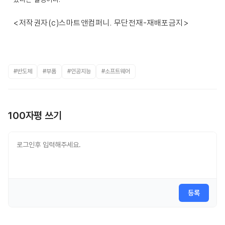
<저작권자(c)스마트앤컴퍼니. 무단전재-재배포금지>
#반도체
#부품
#인공지능
#소프트웨어
100자평 쓰기
등록