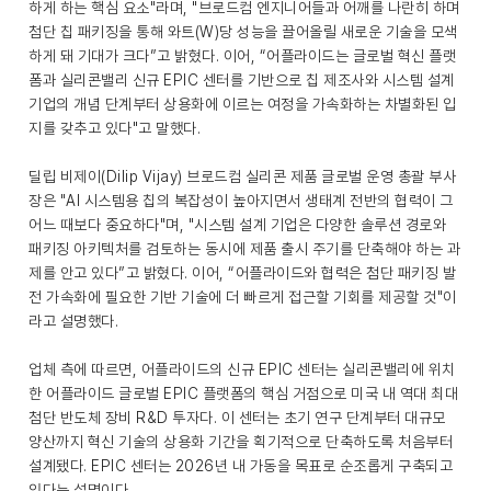
하게 하는 핵심 요소"라며, "브로드컴 엔지니어들과 어깨를 나란히 하며
첨단 칩 패키징을 통해 와트(W)당 성능을 끌어올릴 새로운 기술을 모색
하게 돼 기대가 크다”고 밝혔다. 이어, “어플라이드는 글로벌 혁신 플랫
폼과 실리콘밸리 신규 EPIC 센터를 기반으로 칩 제조사와 시스템 설계
기업의 개념 단계부터 상용화에 이르는 여정을 가속화하는 차별화된 입
지를 갖추고 있다"고 말했다.
딜립 비제이(Dilip Vijay) 브로드컴 실리콘 제품 글로벌 운영 총괄 부사
장은 "AI 시스템용 칩의 복잡성이 높아지면서 생태계 전반의 협력이 그
어느 때보다 중요하다"며, "시스템 설계 기업은 다양한 솔루션 경로와
패키징 아키텍처를 검토하는 동시에 제품 출시 주기를 단축해야 하는 과
제를 안고 있다”고 밝혔다. 이어, “어플라이드와 협력은 첨단 패키징 발
전 가속화에 필요한 기반 기술에 더 빠르게 접근할 기회를 제공할 것"이
라고 설명했다.
업체 측에 따르면, 어플라이드의 신규 EPIC 센터는 실리콘밸리에 위치
한 어플라이드 글로벌 EPIC 플랫폼의 핵심 거점으로 미국 내 역대 최대
첨단 반도체 장비 R&D 투자다. 이 센터는 초기 연구 단계부터 대규모
양산까지 혁신 기술의 상용화 기간을 획기적으로 단축하도록 처음부터
설계됐다. EPIC 센터는 2026년 내 가동을 목표로 순조롭게 구축되고
있다는 설명이다.