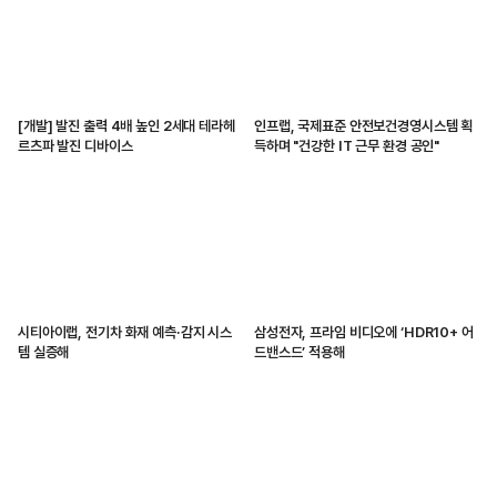
[개발] 발진 출력 4배 높인 2세대 테라헤
인프랩, 국제표준 안전보건경영시스템 획
르츠파 발진 디바이스
득하며 "건강한 IT 근무 환경 공인"
시티아이랩, 전기차 화재 예측·감지 시스
삼성전자, 프라임 비디오에 ‘HDR10+ 어
템 실증해
드밴스드’ 적용해