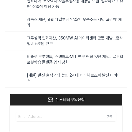
엔비디아, 로보택시·자율주행차용 개방형 모델 ‘알파마요 2 슈
퍼’ 상업적 이용 가능
리눅스 재단, 8월 11일부터 양일간 ‘오픈소스 서밋 코리아’ 개
최
크루셜텍·인화자산, 350MW AI 데이터센터 공동 개발…총사
업비 5조원 규모
테솔로 로봇핸드, 스탠퍼드·MIT 연구 현장 잇단 채택…글로벌
로봇학습 플랫폼 입지 강화
[개발] 발진 출력 4배 높인 2세대 테라헤르츠파 발진 디바이
스
뉴스레터 구독신청
구독