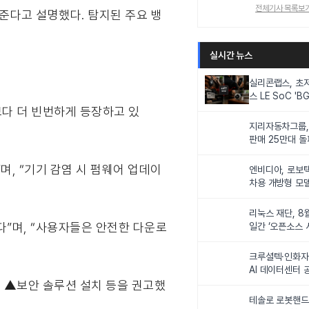
전체기사 목록보
준다고 설명했다. 탐지된 주요 뱅
실시간 뉴스
실리콘랩스, 초
스 LE SoC 'BG
IoT 기기 전력
전보다 더 빈번하게 등장하고 있
지리자동차그룹,
판매 25만대 돌파
속 증가세
, “기기 감염 시 펌웨어 업데이
엔비디아, 로보
차용 개방형 모델
슈퍼’ 상업적 이
리눅스 재단, 8
”며, “사용자들은 안전한 다운로
일간 ‘오픈소스 
최
크루셜텍·인화자
AI 데이터센터 
사업비 5조원 
 ▲보안 솔루션 설치 등을 권고했
테솔로 로봇핸드