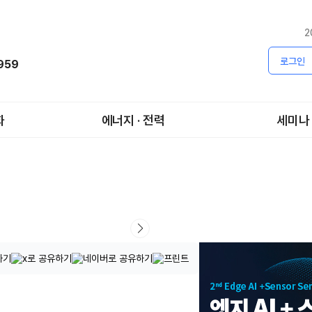
2
로그인
1959
화
에너지 · 전력
세미나