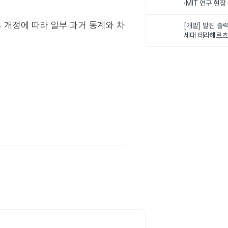
·MIT 연구 현
로벌 로봇학습 
화
 개정에 따라 일부 과거 통계와 차
[개발] 발진 출력
세대 테라헤르츠
이스