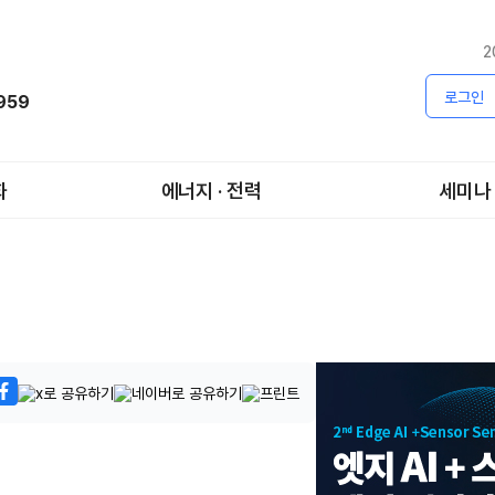
2
로그인
1959
화
에너지 · 전력
세미나