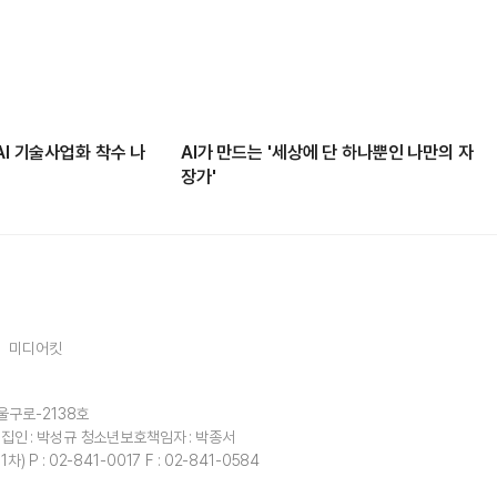
AI 기술사업화 착수 나
AI가 만드는 '세상에 단 하나뿐인 나만의 자
장가'
미디어킷
울구로-2138호
집인 : 박성규
청소년보호책임자 : 박종서
1차)
P : 02-841-0017
F : 02-841-0584