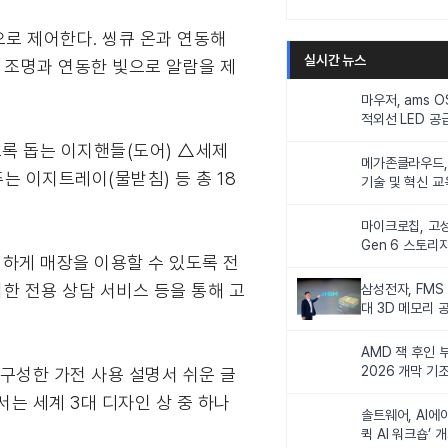
적으로 제어한다. 씽큐 온과 연동해
실시간 뉴스
신 조명과 연동한 빛으로 알람을 제
마우저, ams 
적외선 LED 공급
니터링 및 탑승
록 돕는 이지핸들(도어) △세제
메가존클라우드, 
 이지트레이(물받침) 등 총 18
기술 및 혁신 교
인재 양성한다
마이크로칩, 고성
Gen 6 스토리
리하게 매장을 이용할 수 있도록 전
연해
위한 전용 상담 서비스 등을 통해 고
삼성전자, FMS
대 3D 메모리 
비전 제시
AMD 잭 후인 부
2026 개막 기
구성한 가전 사용 설명서 쉬운 글
는 세계 3대 디자인 상 중 하나
솔트웨어, AI에
퀵 AI 워크숍’ 