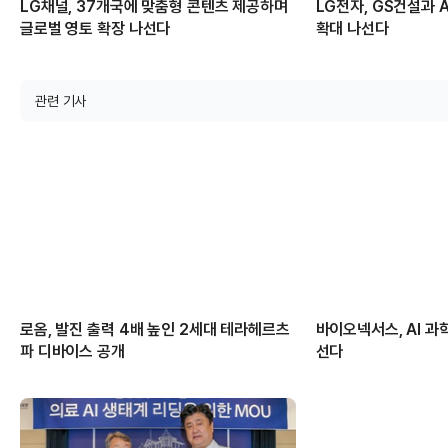
LG채널, 37개국에 맞춤형 콘텐츠 제공하며
LG전자, GS건설과 A
글로벌 영토 확장 나선다
확대 나선다
관련 기사
로옴, 발진 출력 4배 높인 2세대 테라헤르츠
바이오넥서스, AI 과
파 디바이스 공개
선다