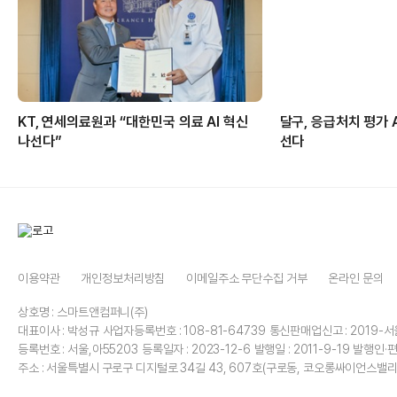
KT, 연세의료원과 “대한민국 의료 AI 혁신
달구, 응급처치 평가 
나선다”
선다
이용약관
개인정보처리방침
이메일주소 무단수집 거부
온라인 문의
상호명 : 스마트앤컴퍼니(주)
대표이사 : 박성규
사업자등록번호 : 108-81-64739
통신판매업신고 : 2019-서
등록번호 : 서울,아55203
등록일자 : 2023-12-6
발행일 : 2011-9-19
발행인·편
주소 : 서울특별시 구로구 디지털로 34길 43, 607호(구로동, 코오롱싸이언스밸리