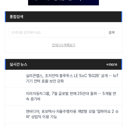
통합검색
검색
전체기사 목록보기
실시간 뉴스
+more
실리콘랩스, 초저전력 블루투스 LE SoC 'BG2B' 공개 ··· IoT
기기 전력 효율·보안 강화
지리자동차그룹, 7월 글로벌 판매 25만대 돌파 ··· 5개월 연
속 증가세
엔비디아, 로보택시·자율주행차용 개방형 모델 ‘알파마요 2 슈
퍼’ 상업적 이용 가능