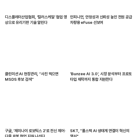
디스플레이산업협회, ‘컬러스케일’ 협업 영
인피니언, 안정성과 신뢰성 높인 전원 공급
상으로 유리기판 기술 알린다
차량용 eFuse 선보여
클린미션 AI 현장관리, “사진 찍으면
'Bunzee AI 3.0', 시장 분석부터 프로토
MSDS 후보 검색”
타입 제작까지 통합 지원한다
구글, ‘제미나이 로보틱스 2’로 전신 제어·
SKT, “풀스택 AI 생태계 연결이 혁신의
다중 로봇 협업 지원 나선다
열쇠"