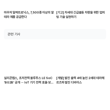
마우저 일렉트로닉스, 7,500종 이상의 알
[기고] 차세대 긴급출동 차량을 위한 업피
테라 제품 공급한다
팅 기술 실현하기
관련 기사
실리콘랩스, 초저전력 블루투스 LE SoC
[개발] 발진 출력 4배 높인 2세대 테라헤
'BG2B' 공개 ··· IoT 기기 전력 효율·보안
르츠파 발진 디바이스
강화