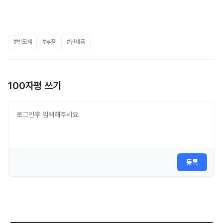
#반도체
#부품
#신제품
100자평 쓰기
등록