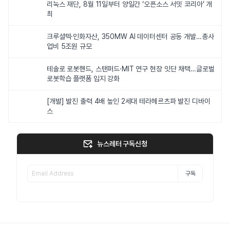
리눅스 재단, 8월 11일부터 양일간 ‘오픈소스 서밋 코리아’ 개
최
크루셜텍·인화자산, 350MW AI 데이터센터 공동 개발…총사
업비 5조원 규모
테솔로 로봇핸드, 스탠퍼드·MIT 연구 현장 잇단 채택…글로벌
로봇학습 플랫폼 입지 강화
[개발] 발진 출력 4배 높인 2세대 테라헤르츠파 발진 디바이
스
뉴스레터 구독신청
구독