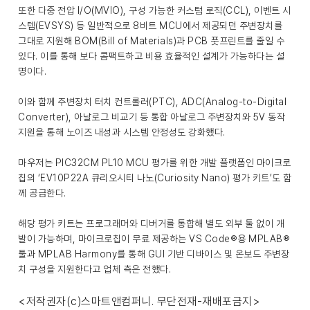
또한 다중 전압 I/O(MVIO), 구성 가능한 커스텀 로직(CCL), 이벤트 시
스템(EVSYS) 등 일반적으로 8비트 MCU에서 제공되던 주변장치를
그대로 지원해 BOM(Bill of Materials)과 PCB 풋프린트를 줄일 수
있다. 이를 통해 보다 콤팩트하고 비용 효율적인 설계가 가능하다는 설
명이다.
이와 함께 주변장치 터치 컨트롤러(PTC), ADC(Analog-to-Digital
Converter), 아날로그 비교기 등 통합 아날로그 주변장치와 5V 동작
지원을 통해 노이즈 내성과 시스템 안정성도 강화했다.
마우저는 PIC32CM PL10 MCU 평가를 위한 개발 플랫폼인 마이크로
칩의 ‘EV10P22A 큐리오시티 나노(Curiosity Nano) 평가 키트’도 함
께 공급한다.
해당 평가 키트는 프로그래머와 디버거를 통합해 별도 외부 툴 없이 개
발이 가능하며, 마이크로칩이 무료 제공하는 VS Code®용 MPLAB®
툴과 MPLAB Harmony를 통해 GUI 기반 디바이스 및 온보드 주변장
치 구성을 지원한다고 업체 측은 전했다.
<저작권자(c)스마트앤컴퍼니. 무단전재-재배포금지>