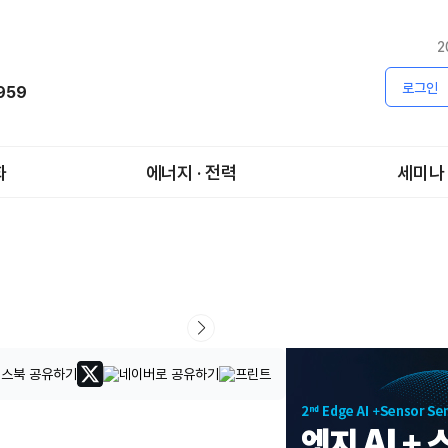
2
로그인
1959
화
에너지 · 전력
세미나