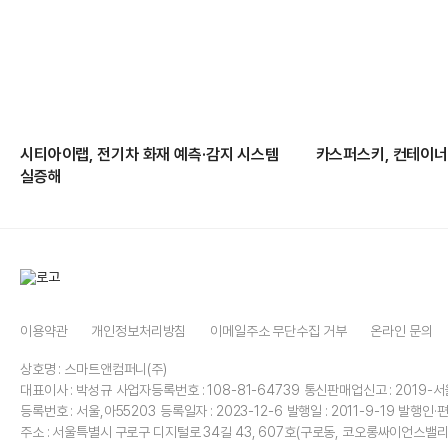
시티아이랩, 전기차 화재 예측·감지 시스템
카스퍼스키, 컨테이너
실증해
이용약관
개인정보처리방침
이메일주소 무단수집 거부
온라인 문의
상호명 : 스마트앤컴퍼니(주)
대표이사 : 박성규
사업자등록번호 : 108-81-64739
통신판매업신고 : 2019-서
등록번호 : 서울,아55203
등록일자 : 2023-12-6
발행일 : 2011-9-19
발행인·편
주소 : 서울특별시 구로구 디지털로 34길 43, 607호(구로동, 코오롱싸이언스밸리