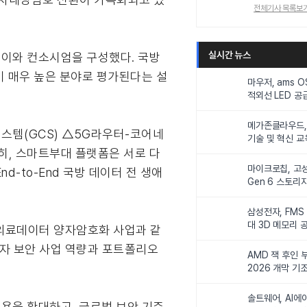
전체기사 목록보
실시간 뉴스
스이와 컨소시엄을 구성했다. 국방
이 매우 높은 분야로 평가된다는 설
마우저, ams 
적외선 LED 공급
니터링 및 탑승
메가존클라우드, 
시스템(GCS) △5G라우터-코어네
기술 및 혁신 교
히, 스마트부대 플랫폼은 서로 다
인재 양성한다
마이크로칩, 고성
-to-End 국방 데이터 전 생애
Gen 6 스토리
연해
삼성전자, FMS
대 3D 메모리 
 의료데이터 양자암호화 사업과 같
비전 제시
양자 보안 사업 역량과 포트폴리오
AMD 잭 후인 부
2026 개막 기
솔트웨어, AI에
적용을 확대하고, 글로벌 보안 기준