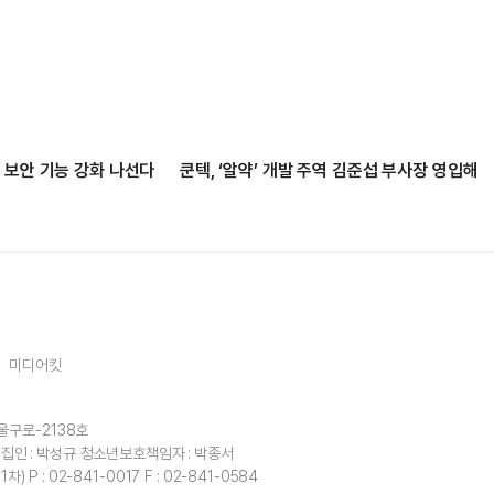
 보안 기능 강화 나선다
쿤텍, ‘알약’ 개발 주역 김준섭 부사장 영입해
미디어킷
울구로-2138호
집인 : 박성규
청소년보호책임자 : 박종서
1차)
P : 02-841-0017
F : 02-841-0584