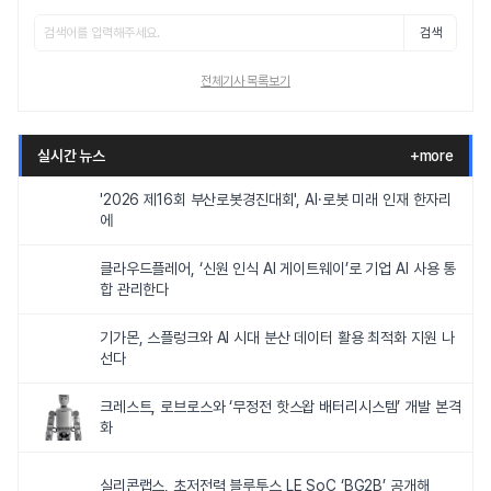
검색
전체기사 목록보기
실시간 뉴스
+more
'2026 제16회 부산로봇경진대회', AI·로봇 미래 인재 한자리
에
클라우드플레어, ‘신원 인식 AI 게이트웨이’로 기업 AI 사용 통
합 관리한다
기가몬, 스플렁크와 AI 시대 분산 데이터 활용 최적화 지원 나
선다
크레스트, 로브로스와 ‘무정전 핫스왑 배터리시스템’ 개발 본격
화
실리콘랩스, 초저전력 블루투스 LE SoC ‘BG2B’ 공개해