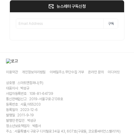
뉴스레터 구독신청
구독
이용약관
개인정보처리방침
이메일주소 무단수집 거부
온라인 문의
미디어킷
상호명 : 스마트앤컴퍼니(주)
대표이사 : 박성규
사업자등록번호 : 108-81-64739
통신판매업신고 : 2019-서울구로-2138호
등록번호 : 서울,아55203
등록일자 : 2023-12-6
발행일 : 2011-9-19
발행인·편집인 : 박성규
청소년보호책임자 : 박종서
주소 : 서울특별시 구로구 디지털로 34길 43, 607호(구로동, 코오롱싸이언스밸리1차)