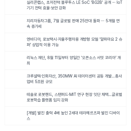
실리콘랩스, 초저전력 블루투스 LE SoC 'BG2B' 공개 ··· IoT
기기 전력 효율·보안 강화
지리자동차그룹, 7월 글로벌 판매 25만대 돌파 ··· 5개월 연
속 증가세
엔비디아, 로보택시·자율주행차용 개방형 모델 ‘알파마요 2 슈
퍼’ 상업적 이용 가능
리눅스 재단, 8월 11일부터 양일간 ‘오픈소스 서밋 코리아’ 개
최
크루셜텍·인화자산, 350MW AI 데이터센터 공동 개발…총사
업비 5조원 규모
테솔로 로봇핸드, 스탠퍼드·MIT 연구 현장 잇단 채택…글로벌
로봇학습 플랫폼 입지 강화
[개발] 발진 출력 4배 높인 2세대 테라헤르츠파 발진 디바이
스