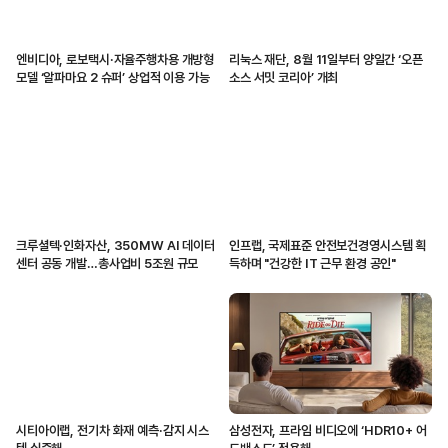
엔비디아, 로보택시·자율주행차용 개방형
리눅스 재단, 8월 11일부터 양일간 ‘오픈
모델 ‘알파마요 2 슈퍼’ 상업적 이용 가능
소스 서밋 코리아’ 개최
크루셜텍·인화자산, 350MW AI 데이터
인프랩, 국제표준 안전보건경영시스템 획
센터 공동 개발…총사업비 5조원 규모
득하며 "건강한 IT 근무 환경 공인"
시티아이랩, 전기차 화재 예측·감지 시스
삼성전자, 프라임 비디오에 ‘HDR10+ 어