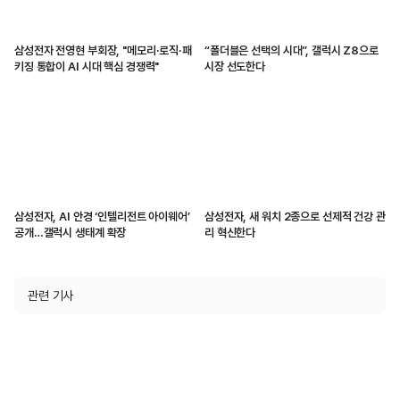
삼성전자 전영현 부회장, "메모리·로직·패
“폴더블은 선택의 시대”, 갤럭시 Z8으로
키징 통합이 AI 시대 핵심 경쟁력"
시장 선도한다
삼성전자, AI 안경 ‘인텔리전트 아이웨어’
삼성전자, 새 워치 2종으로 선제적 건강 관
공개…갤럭시 생태계 확장
리 혁신한다
관련 기사