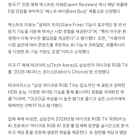
영국 IT 전문 매체 엑스퍼트 리뷰(Expert Reviews) 역시 해당 제품에
5점 만점을 부여하고 ‘베스트 바이(Best Buy)’ 제품으로 선정했다.
엑스퍼트 리뷰는 “글레어 프리(Glare Free) 기능이 효과적인 빛 반사
방지 기능을 지원해 뛰어난 시청 경험을 제공한다”며, “특히 어두운 환
경에서 더욱 우수한 몰입감을 제공한다”고 평가했다. 또한, “사용자의
시청 습관에 따라 콘텐츠를 추천하는 AI 기능과 코파일럿, 퍼플렉시티
등 다양한 AI 기능 지원도 강점”이라고 소개했다.
미국 IT 매체 테크아리스(Tech Aeris)도 삼성전자 마이크로 RGB TV
를 ‘2026 에디터스 초이스(Editor’s Choice)’로 선정했다.
테크아리스는 “삼성 마이크로 RGB TV는 압도적인 색 표현과 강력한
HDR 성능, 다양한 게이밍 기능을 통해 홈시어터 경험을 극대화한 제
품”이라며, “OLED급 색상을 더 높은 밝기로 즐기고 싶은 소비자에게
매력적인 선택지”라고 평가했다.
업체 측에 따르면, 삼성전자 2026년형 마이크로 RGB TV ‘R95H’는
AI 프로세서 ‘마이크로 RGB AI 프로’를 탑재해 장면을 실시간으로 분석
하고 색상 톤을 조정해 생생한 화질을 제공한다. 또 장면별 색상과 명암