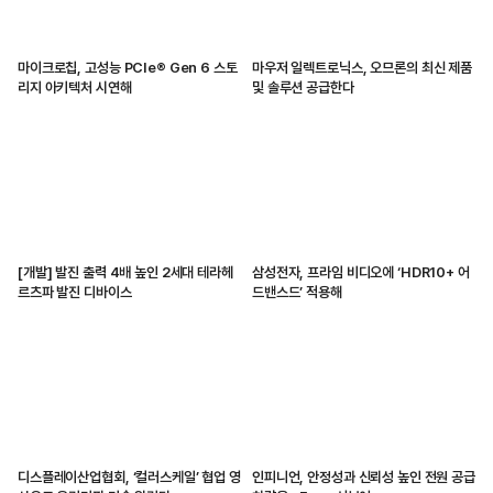
마이크로칩, 고성능 PCIe® Gen 6 스토
마우저 일렉트로닉스, 오므론의 최신 제품
리지 아키텍처 시연해
및 솔루션 공급한다
[개발] 발진 출력 4배 높인 2세대 테라헤
삼성전자, 프라임 비디오에 ‘HDR10+ 어
르츠파 발진 디바이스
드밴스드’ 적용해
디스플레이산업협회, ‘컬러스케일’ 협업 영
인피니언, 안정성과 신뢰성 높인 전원 공급