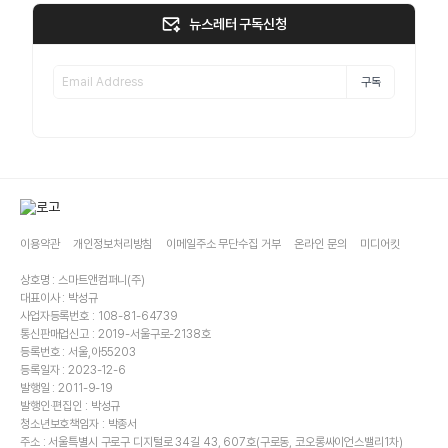
뉴스레터 구독신청
구독
이용약관
개인정보처리방침
이메일주소 무단수집 거부
온라인 문의
미디어킷
상호명 : 스마트앤컴퍼니(주)
대표이사 : 박성규
사업자등록번호 : 108-81-64739
통신판매업신고 : 2019-서울구로-2138호
등록번호 : 서울,아55203
등록일자 : 2023-12-6
발행일 : 2011-9-19
발행인·편집인 : 박성규
청소년보호책임자 : 박종서
주소 : 서울특별시 구로구 디지털로 34길 43, 607호(구로동, 코오롱싸이언스밸리1차)