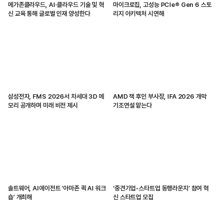
메가존클라우드, AI·클라우드 기술 및 혁
마이크로칩, 고성능 PCIe® Gen 6 스토
신 교육 통해 글로벌 인재 양성한다
리지 아키텍처 시연해
삼성전자, FMS 2026서 차세대 3D 메
AMD 잭 후인 부사장, IFA 2026 개막
모리 공개하며 미래 비전 제시
기조연설 맡는다
솔트웨어, AI에이전트 ‘아마존 퀵 AI 워크
‘중견기업-스타트업 동행라운지’ 참여 혁
숍’ 개최해
신 스타트업 모집