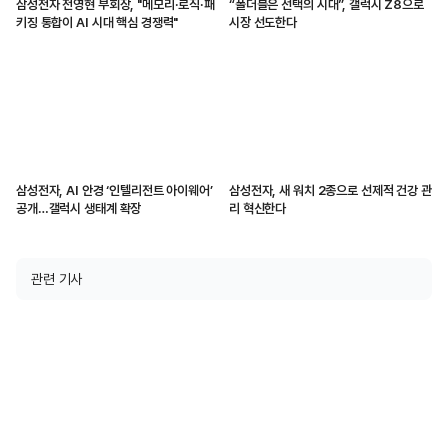
삼성전자 전영현 부회장, "메모리·로직·패
“폴더블은 선택의 시대”, 갤럭시 Z8으로
키징 통합이 AI 시대 핵심 경쟁력"
시장 선도한다
삼성전자, AI 안경 ‘인텔리전트 아이웨어’
삼성전자, 새 워치 2종으로 선제적 건강 관
공개…갤럭시 생태계 확장
리 혁신한다
관련 기사