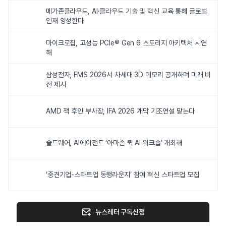
메가존클라우드, AI·클라우드 기술 및 혁신 교육 통해 글로벌
인재 양성한다
마이크로칩, 고성능 PCIe® Gen 6 스토리지 아키텍처 시연
해
삼성전자, FMS 2026서 차세대 3D 메모리 공개하며 미래 비
전 제시
AMD 잭 후인 부사장, IFA 2026 개막 기조연설 맡는다
솔트웨어, AI에이전트 ‘아마존 퀵 AI 워크숍’ 개최해
‘중견기업-스타트업 동행라운지’ 참여 혁신 스타트업 모집
뉴스레터 구독신청