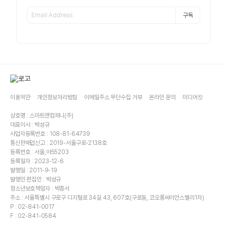
구독
이용약관
개인정보처리방침
이메일주소 무단수집 거부
온라인 문의
미디어킷
상호명 : 스마트앤컴퍼니(주)
대표이사 : 박성규
사업자등록번호 : 108-81-64739
통신판매업신고 : 2019-서울구로-2138호
등록번호 : 서울,아55203
등록일자 : 2023-12-6
발행일 : 2011-9-19
발행인·편집인 : 박성규
청소년보호책임자 : 박종서
주소 : 서울특별시 구로구 디지털로 34길 43, 607호(구로동, 코오롱싸이언스밸리1차)
P : 02-841-0017
F : 02-841-0584