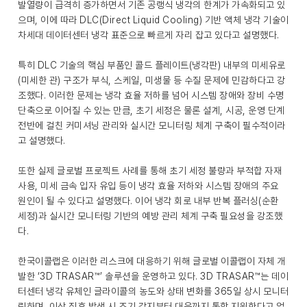
발열량이 급격히 증가하면서 기존 공랭식 냉각의 한계가 가속화되고 있
으며, 이에 따라 DLC(Direct Liquid Cooling) 기반 액체 냉각 기술이
차세대 데이터센터 냉각 표준으로 빠르게 자리 잡고 있다고 설명했다.
특히 DLC 기술의 핵심 부품인 콜드 플레이트(냉각판) 내부의 미세유로
(미세한 관) 구조가 부식, 스케일, 미생물 등 수질 문제에 민감하다고 강
조했다. 이러한 문제는 냉각 효율 저하를 넘어 시스템 장애와 장비 수명
단축으로 이어질 수 있는 만큼, 초기 세정은 물론 설계, 시공, 운영 단계
전반에 걸친 커미셔닝 관리와 실시간 모니터링 체계 구축이 필수적이라
고 설명했다.
또한 실제 글로벌 프로젝트 사례를 통해 초기 세정 불량과 부적합 자재
사용, 미세 금속 입자 유입 등이 냉각 효율 저하와 시스템 장애의 주요
원인이 될 수 있다고 설명했다. 이어 냉각 회로 내부 반복 플러싱(순환
세정)과 실시간 모니터링 기반의 예방 관리 체계 구축 필요성을 강조했
다.
한국이콜랩은 이러한 리스크에 대응하기 위해 글로벌 이콜랩이 자체 개
발한 ‘3D TRASAR™’ 솔루션을 운영하고 있다. 3D TRASAR™는 데이
터센터 냉각 유체인 글라이콜의 농도와 상태 변화를 365일 상시 모니터
링하며, 이상 징후 발생 시 조기 감지부터 대응까지 통합 지원한다고 업