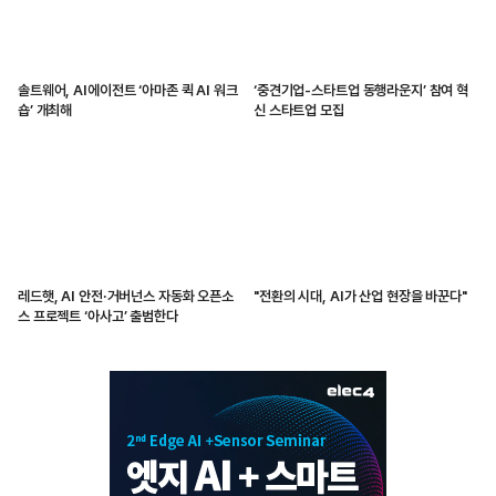
솔트웨어, AI에이전트 ‘아마존 퀵 AI 워크
‘중견기업-스타트업 동행라운지’ 참여 혁
숍’ 개최해
신 스타트업 모집
레드햇, AI 안전·거버넌스 자동화 오픈소
"전환의 시대, AI가 산업 현장을 바꾼다"
스 프로젝트 ‘아사고’ 출범한다