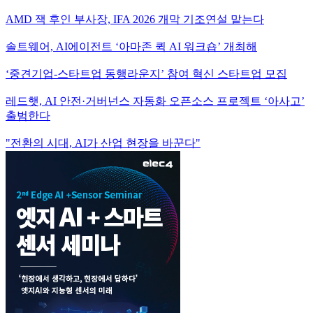
AMD 잭 후인 부사장, IFA 2026 개막 기조연설 맡는다
솔트웨어, AI에이전트 ‘아마존 퀵 AI 워크숍’ 개최해
‘중견기업-스타트업 동행라운지’ 참여 혁신 스타트업 모집
레드햇, AI 안전·거버넌스 자동화 오픈소스 프로젝트 ‘아사고’
출범한다
"전환의 시대, AI가 산업 현장을 바꾼다"