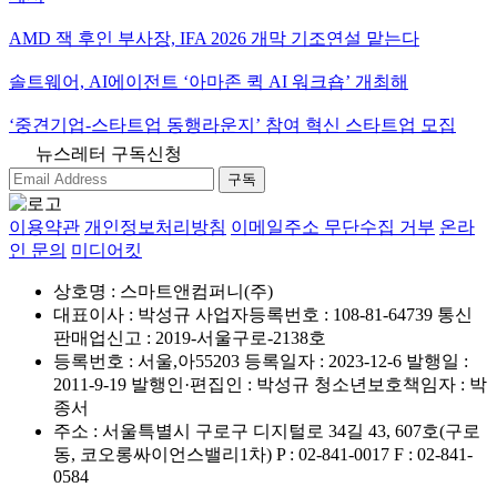
AMD 잭 후인 부사장, IFA 2026 개막 기조연설 맡는다
솔트웨어, AI에이전트 ‘아마존 퀵 AI 워크숍’ 개최해
‘중견기업-스타트업 동행라운지’ 참여 혁신 스타트업 모집
뉴스레터 구독신청
구독
이용약관
개인정보처리방침
이메일주소 무단수집 거부
온라
인 문의
미디어킷
상호명 : 스마트앤컴퍼니(주)
대표이사 : 박성규
사업자등록번호 : 108-81-64739
통신
판매업신고 : 2019-서울구로-2138호
등록번호 : 서울,아55203
등록일자 : 2023-12-6
발행일 :
2011-9-19
발행인·편집인 : 박성규
청소년보호책임자 : 박
종서
주소 : 서울특별시 구로구 디지털로 34길 43, 607호(구로
동, 코오롱싸이언스밸리1차)
P : 02-841-0017
F : 02-841-
0584