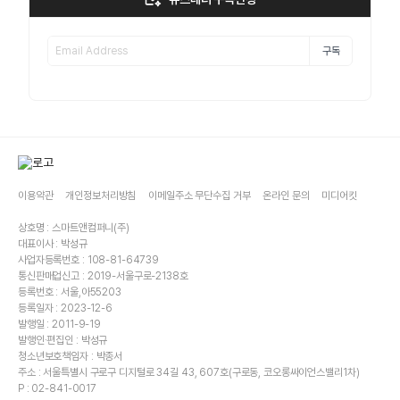
구독
이용약관
개인정보처리방침
이메일주소 무단수집 거부
온라인 문의
미디어킷
상호명 : 스마트앤컴퍼니(주)
대표이사 : 박성규
사업자등록번호 : 108-81-64739
통신판매업신고 : 2019-서울구로-2138호
등록번호 : 서울,아55203
등록일자 : 2023-12-6
발행일 : 2011-9-19
발행인·편집인 : 박성규
청소년보호책임자 : 박종서
주소 : 서울특별시 구로구 디지털로 34길 43, 607호(구로동, 코오롱싸이언스밸리1차)
P : 02-841-0017