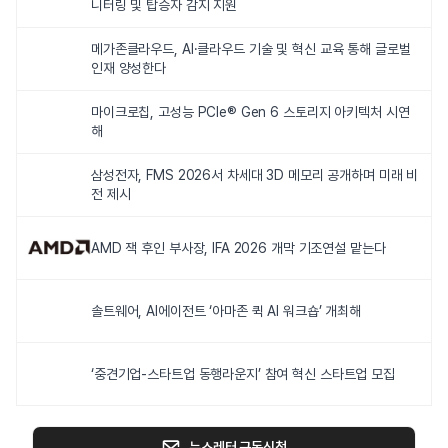
니터링 및 탑승자 감지 지원
메가존클라우드, AI·클라우드 기술 및 혁신 교육 통해 글로벌
인재 양성한다
마이크로칩, 고성능 PCIe® Gen 6 스토리지 아키텍처 시연
해
삼성전자, FMS 2026서 차세대 3D 메모리 공개하며 미래 비
전 제시
AMD 잭 후인 부사장, IFA 2026 개막 기조연설 맡는다
솔트웨어, AI에이전트 ‘아마존 퀵 AI 워크숍’ 개최해
‘중견기업-스타트업 동행라운지’ 참여 혁신 스타트업 모집
뉴스레터 구독신청