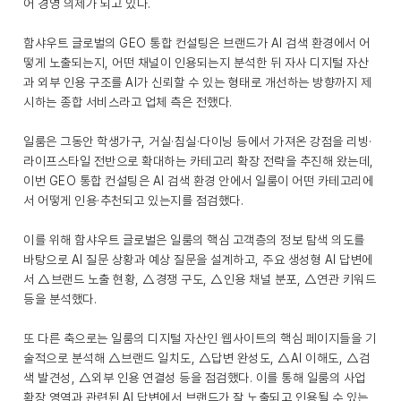
어 경영 의제가 되고 있다.
함샤우트 글로벌의 GEO 통합 컨설팅은 브랜드가 AI 검색 환경에서 어
떻게 노출되는지, 어떤 채널이 인용되는지 분석한 뒤 자사 디지털 자산
과 외부 인용 구조를 AI가 신뢰할 수 있는 형태로 개선하는 방향까지 제
시하는 종합 서비스라고 업체 측은 전했다.
일룸은 그동안 학생가구, 거실·침실·다이닝 등에서 가져온 강점을 리빙·
라이프스타일 전반으로 확대하는 카테고리 확장 전략을 추진해 왔는데,
이번 GEO 통합 컨설팅은 AI 검색 환경 안에서 일룸이 어떤 카테고리에
서 어떻게 인용·추천되고 있는지를 점검했다.
이를 위해 함샤우트 글로벌은 일룸의 핵심 고객층의 정보 탐색 의도를
바탕으로 AI 질문 상황과 예상 질문을 설계하고, 주요 생성형 AI 답변에
서 △브랜드 노출 현황, △경쟁 구도, △인용 채널 분포, △연관 키워드
등을 분석했다.
또 다른 축으로는 일룸의 디지털 자산인 웹사이트의 핵심 페이지들을 기
술적으로 분석해 △브랜드 일치도, △답변 완성도, △AI 이해도, △검
색 발견성, △외부 인용 연결성 등을 점검했다. 이를 통해 일룸의 사업
확장 영역과 관련된 AI 답변에서 브랜드가 잘 노출되고 인용될 수 있는