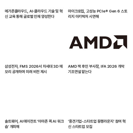
메가존클라우드, AI·클라우드 기술 및 혁
마이크로칩, 고성능 PCIe® Gen 6 스토
신 교육 통해 글로벌 인재 양성한다
리지 아키텍처 시연해
삼성전자, FMS 2026서 차세대 3D 메
AMD 잭 후인 부사장, IFA 2026 개막
모리 공개하며 미래 비전 제시
기조연설 맡는다
솔트웨어, AI에이전트 ‘아마존 퀵 AI 워크
‘중견기업-스타트업 동행라운지’ 참여 혁
숍’ 개최해
신 스타트업 모집