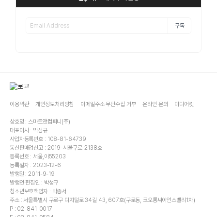
구독
이용약관
개인정보처리방침
이메일주소 무단수집 거부
온라인 문의
미디어킷
상호명 : 스마트앤컴퍼니(주)
대표이사 : 박성규
사업자등록번호 : 108-81-64739
통신판매업신고 : 2019-서울구로-2138호
등록번호 : 서울,아55203
등록일자 : 2023-12-6
발행일 : 2011-9-19
발행인·편집인 : 박성규
청소년보호책임자 : 박종서
주소 : 서울특별시 구로구 디지털로 34길 43, 607호(구로동, 코오롱싸이언스밸리1차)
P : 02-841-0017