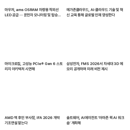
마우저, ams OSRAM 차량용 적외선
메가존클라우드, AI·클라우드 기술 및 혁
LED 공급 ··· 운전자 모니터링 및 탑승자
신 교육 통해 글로벌 인재 양성한다
감지 지원
마이크로칩, 고성능 PCIe® Gen 6 스토
삼성전자, FMS 2026서 차세대 3D 메
리지 아키텍처 시연해
모리 공개하며 미래 비전 제시
AMD 잭 후인 부사장, IFA 2026 개막
솔트웨어, AI에이전트 ‘아마존 퀵 AI 워크
기조연설 맡는다
숍’ 개최해