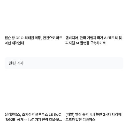
젠슨 황 CEO·최태원 회장, 만찬으로 파트
엔비디아, 한국 기업과 국가 AI 팩토리 및
너십 재확인해
피지컬 AI 플랫폼 구축하기로
관련 기사
실리콘랩스, 초저전력 블루투스 LE SoC
[개발] 발진 출력 4배 높인 2세대 테라헤
'BG2B' 공개 ··· IoT 기기 전력 효율·보안
르츠파 발진 디바이스
강화