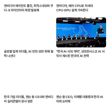
엔비디아 에이전트 툴킷, 피직스네모와 쿠
엔비디아, 베라 CPU로 차세대
다-X 라이브러리 확장 발표해
CPU·GPU 설계 가속한다
글로벌 업계 리더들, AI 안전·보안 위해 협
"한국 AI 시대 개막", 샌프란시스코 AI 서
력 나선다
밋서 제시된 한국의 AI 전략
한국 기업 리더들, 젠슨 황 CEO와 엔비디
젠슨 황 CEO, 이재명 대통령과 한국 AI
아 실리콘밸리 본사 방문
미래 논의해