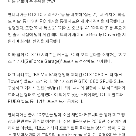
이를 선보여 큰 주목을 받았다.
엔비디아는 GTX 10 시리즈가 ‘둠’을 비롯해 ‘철권 7’, ‘더 위쳐 3: 와일
드 헌트’ 등 다양한 PC 게임을 통해 새로운 게이밍 경험을 제공했다고
설명했다. 또한 ‘와치 독스 2’, ‘기어스 오브 워 4’, ‘마피아 3’ 등 주요 게
임 출시 시점에 맞춰 게임 레디 드라이버(Game Ready Driver)를 지
원하며 최적화 환경을 제공했다.
이와 함께 GTX 10 시리즈는 커스텀 PC와 모드 문화를 소개하는 ‘지포
스 개러지(GeForce Garage)’ 프로젝트 성장에도 기여했다.
대표 사례로는 ‘BS Mods’와 협업해 제작된 GTX 1080 H-타워(H-
Tower) 빌드가 소개됐다. 해당 시스템은 GTX 1080 GPU를 SLI로
구성하고 기계식 인윈(InWin) H-타워 섀시와 결합해 내부 하드웨어가
드러나는 형태로 설계됐다. 이 외에도 닛산 스카이라인 GT-R 빌드와
PUBG 빌드 등 다양한 프로젝트가 공개됐다.
엔비디아는 출시 10주년을 맞아 소셜 채널과 커뮤니티를 통해 회고 영
상과 콘텐츠도 공개할 예정이다. 주요 내용으로는 2016년 주요 게임과
라이브 이벤트, 지포스 개러지 프로젝트를 돌아보는 영상과 함께, 지포
스 홍보대사 제이콥 프리먼(Jacob Freeman)이 GTX 1080을 소개