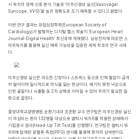
시 워치의 생체 신호 분석 기술로 ‘미주신경성 실신(Vasovagal
Syncope, VVS)’을 높은 정확도로 조기 예측할 수 있다고 밝혔다.
이번 연구 결과는 유럽심장학회(European Society of
Cardiology)가 발행하는 디지털 헬스 학술지 ‘European Heart
Journal-Digital Health’ 최신호에 게재됐다. 삼성전자에 따르면 스
마트워치를 활용해 실신 예측 가능성을 입증한 세계 최초의 연구 사례
다.
미주신경성 실신은 과도한 긴장이나 스트레스 등으로 인해 혈압이 급격
히 떨어지며 일시적으로 의식을 잃는 현상이다. 예기치 못한 낙상으로
인한 골절이나 뇌출혈 등 2차 상해로 이어질 수 있어 주의가 필요한 질
환으로 꼽힌다.
중앙대학교광명병원 순환기내과 조준환 교수 연구팀은 미주신경성 실신
이 의심되는 환자 132명을 대상으로 갤럭시 워치6를 착용한 상태에서
기립경사 검사(Head-Up Tilt Test)를 진행했다. 연구팀은 갤럭시 워
치6에 탑재된 광혈류 측정(PPG) 센서를 활용해 환자의 심박변이도