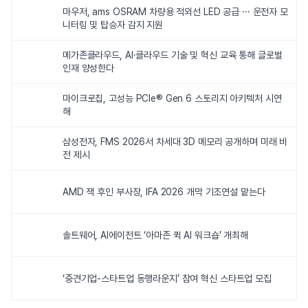
마우저, ams OSRAM 차량용 적외선 LED 공급 ··· 운전자 모
니터링 및 탑승자 감지 지원
메가존클라우드, AI·클라우드 기술 및 혁신 교육 통해 글로벌
인재 양성한다
마이크로칩, 고성능 PCIe® Gen 6 스토리지 아키텍처 시연
해
삼성전자, FMS 2026서 차세대 3D 메모리 공개하며 미래 비
전 제시
AMD 잭 후인 부사장, IFA 2026 개막 기조연설 맡는다
솔트웨어, AI에이전트 ‘아마존 퀵 AI 워크숍’ 개최해
‘중견기업-스타트업 동행라운지’ 참여 혁신 스타트업 모집