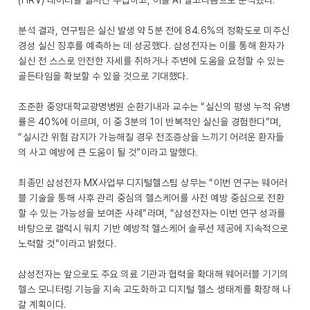
(HRV) 데이터를 실시간 수집하고, 이를 AI 알고리즘으로 분석했다.
분석 결과, 연구팀은 실신 발생 약 5분 전에 84.6%의 정확도로 미주신
경성 실신 징후를 예측하는 데 성공했다. 삼성전자는 이를 통해 환자가
실신 전 스스로 안전한 자세를 취하거나 주변에 도움을 요청할 수 있는
골든타임을 확보할 수 있을 것으로 기대했다.
조준환 중앙대학교광명병원 순환기내과 교수는 “실신의 평생 누적 유병
률은 40%에 이르며, 이 중 3분의 1이 반복적인 실신을 경험한다”며,
“실시간 위험 감지가 가능해질 경우 전조증상을 느끼기 어려운 환자들
의 사고 예방에 큰 도움이 될 것”이라고 말했다.
최종민 삼성전자 MX사업부 디지털헬스팀 상무는 “이번 연구는 웨어러
블 기술을 통해 사후 관리 중심의 헬스케어를 사전 예방 중심으로 전환
할 수 있는 가능성을 보여준 사례”라며, “삼성전자는 이번 연구 성과를
바탕으로 갤럭시 워치 기반 예방적 헬스케어 솔루션 제공에 지속적으로
노력할 것”이라고 밝혔다.
삼성전자는 앞으로도 주요 의료 기관과 협력을 확대해 웨어러블 기기의
헬스 모니터링 기능을 지속 고도화하고 디지털 헬스 생태계를 확장해 나
갈 계획이다.