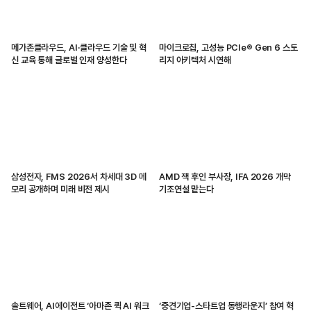
메가존클라우드, AI·클라우드 기술 및 혁
마이크로칩, 고성능 PCIe® Gen 6 스토
신 교육 통해 글로벌 인재 양성한다
리지 아키텍처 시연해
삼성전자, FMS 2026서 차세대 3D 메
AMD 잭 후인 부사장, IFA 2026 개막
모리 공개하며 미래 비전 제시
기조연설 맡는다
솔트웨어, AI에이전트 ‘아마존 퀵 AI 워크
‘중견기업-스타트업 동행라운지’ 참여 혁