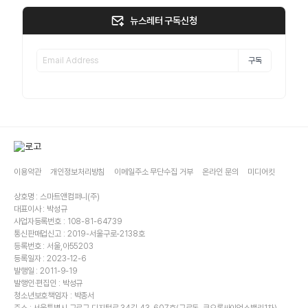
뉴스레터 구독신청
구독
이용약관
개인정보처리방침
이메일주소 무단수집 거부
온라인 문의
미디어킷
상호명 : 스마트앤컴퍼니(주)
대표이사 : 박성규
사업자등록번호 : 108-81-64739
통신판매업신고 : 2019-서울구로-2138호
등록번호 : 서울,아55203
등록일자 : 2023-12-6
발행일 : 2011-9-19
발행인·편집인 : 박성규
청소년보호책임자 : 박종서