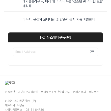
메가존클라우드, 미래 테크 리더 육성 ‘청소년 AI 리더십 포럼’
개최해
마우저, 운전자 모니터링 및 탑승자 감지 기능 지원한다
뉴스레터 구독신청
구독
이용약관
개인정보처리방침
이메일주소 무단수집 거부
온라인 문의
미디어킷
상호명 : 스마트앤컴퍼니(주)
대표이사 : 박성규
사업자등록번호 : 108-81-64739