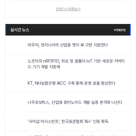
전체기사 목록보기
실시간 뉴스
+more
마우저, 엔지니어의 산업용 엣지 AI 구현 지원한다
노르딕의 nRF9151, 위성 및 셀룰러 IoT 기반 새로운 커넥티
드 기기 개발 지원해
KT, NH농협은행 AICC 구축 통해 운영 효율 향상한다
나우로보틱스, 산업용 휴머노이드 개발·실증 본격화 나선다
'사이냅 어시스턴트', 한국표준협회 'AI+' 인증 획득