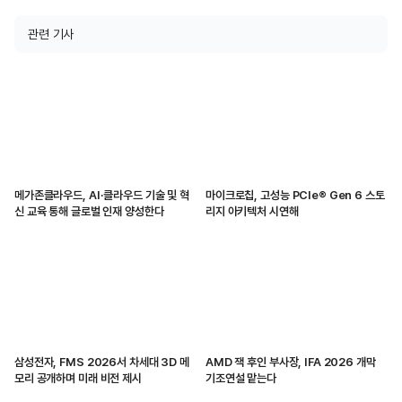
관련 기사
메가존클라우드, AI·클라우드 기술 및 혁
마이크로칩, 고성능 PCIe® Gen 6 스토
신 교육 통해 글로벌 인재 양성한다
리지 아키텍처 시연해
삼성전자, FMS 2026서 차세대 3D 메
AMD 잭 후인 부사장, IFA 2026 개막
모리 공개하며 미래 비전 제시
기조연설 맡는다