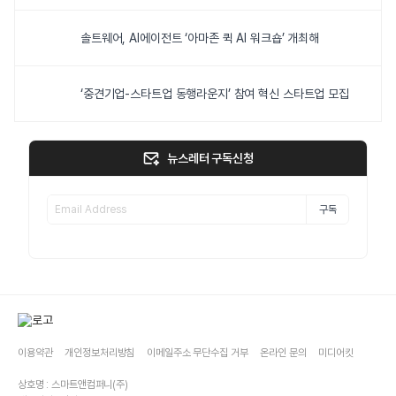
솔트웨어, AI에이전트 ‘아마존 퀵 AI 워크숍’ 개최해
‘중견기업-스타트업 동행라운지’ 참여 혁신 스타트업 모집
뉴스레터 구독신청
구독
이용약관
개인정보처리방침
이메일주소 무단수집 거부
온라인 문의
미디어킷
상호명 : 스마트앤컴퍼니(주)