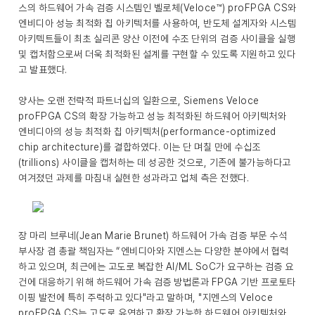
스의 하드웨어 가속 검증 시스템인 벨로체(Veloce™) proFPGA CS와
엔비디아 성능 최적화 칩 아키텍처를 사용하여, 반도체 설계자와 시스템
아키텍트들이 최초 실리콘 양산 이전에 수조 단위의 검증 사이클을 실행
및 캡처함으로써 더욱 최적화된 설계를 구현할 수 있도록 지원하고 있다
고 발표했다.
양사는 오랜 전략적 파트너십의 일환으로, Siemens Veloce
proFPGA CS의 확장 가능하고 성능 최적화된 하드웨어 아키텍처와
엔비디아의 성능 최적화 칩 아키텍처(performance-optimized
chip architecture)를 결합하였다. 이는 단 며칠 만에 수십조
(trillions) 사이클을 캡처하는 데 성공한 것으로, 기존에 불가능하다고
여겨졌던 과제를 마침내 실현한 성과라고 업체 측은 전했다.
장 마리 브루네(Jean Marie Brunet) 하드웨어 가속 검증 부문 수석
부사장 겸 총괄 책임자는 “엔비디아와 지멘스는 다양한 분야에서 협력
하고 있으며, 최근에는 고도로 복잡한 AI/ML SoC가 요구하는 검증 요
건에 대응하기 위해 하드웨어 가속 검증 방법론과 FPGA 기반 프로토타
이핑 발전에 특히 주력하고 있다"라고 말하며, "지멘스의 Veloce
proFPGA CS는 고도로 유연하고 확장 가능한 하드웨어 아키텍처와