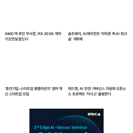
AMD 잭 후인 부사장, IFA 2026 개막
솔트웨어, AI에이전트 ‘아마존 퀵 AI 워크
기조연설 맡는다
숍’ 개최해
‘중견기업-스타트업 동행라운지’ 참여 혁
레드햇, AI 안전·거버넌스 자동화 오픈소
신 스타트업 모집
스 프로젝트 ‘아사고’ 출범한다