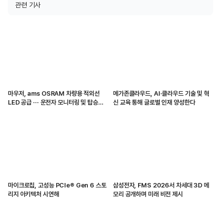
관련 기사
마우저, ams OSRAM 차량용 적외선
메가존클라우드, AI·클라우드 기술 및 혁
LED 공급 ··· 운전자 모니터링 및 탑승자
신 교육 통해 글로벌 인재 양성한다
감지 지원
마이크로칩, 고성능 PCIe® Gen 6 스토
삼성전자, FMS 2026서 차세대 3D 메
리지 아키텍처 시연해
모리 공개하며 미래 비전 제시