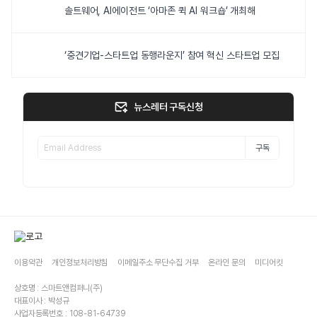
솔트웨어, AI에이전트 ‘아마존 퀵 AI 워크숍’ 개최해
‘중견기업-스타트업 동행라운지’ 참여 혁신 스타트업 모집
뉴스레터 구독신청
구독
이용약관
개인정보처리방침
이메일주소 무단수집 거부
온라인 문의
미디어킷
상호명 : 스마트앤컴퍼니(주)
대표이사 : 박성규
사업자등록번호 : 108-81-64739