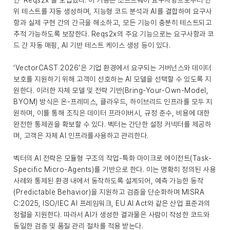
인 ‘Reqs2x’를 도입했다. 이 기능은 소프트웨어 요구사항으로부터 단
위 테스트를 자동 생성하며, 지능형 코드 분석과 AI를 결합하여 요구사
항과 실제 구현 간의 간극을 해소하고, 모든 기능이 충분히 테스트되고
추적 가능하도록 보장한다. Reqs2x의 주요 기능으로는 요구사항과 코
드 간 자동 매핑, AI 기반 테스트 케이스 생성 등이 있다.
‘VectorCAST 2026’은 기업 환경에서 요구되는 거버넌스와 데이터
보호를 지원하기 위해 고객이 선호하는 AI 모델을 선택할 수 있도록 지
원한다. 이러한 자체 모델 및 전략 기반(Bring-Your-Own-Model,
BYOM) 방식은 온-프레미스, 클라우드, 하이브리드 인프라를 모두 지
원하며, 이를 통해 조직은 데이터 프라이버시, 규정 준수, 비용에 대한
완전한 통제권을 확보할 수 있다. 벡터는 간단한 설정 커넥터를 제공하
며, 고객은 자체 AI 인프라를사용하고 관리한다.
벡터의 AI 전략은 모듈형 구조의 작업-특화 마이크로 에이전트(Task-
Specific Micro-Agents)를 기반으로 한다. 이는 명확히 정의된 사용
사례와 통제된 환경 내에서 동작하도록 설계되어, 예측 가능한 동작
(Predictable Behavior)을 지원하고 검증을 단순화하며 MISRA
C:2025, ISO/IEC AI 프레임워크, EU AI Act와 같은 산업 표준과의
정렬을 지원한다. 따라서 AI가 생성한 결과물은 사람이 작성한 코드와
동일한 검증 및 품질 관리 절차를 적용 받는다.