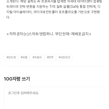
소개된다. 해당 설계는 AI 프로세서를 탑재한 차세대 데이터센터 컴퓨팅
트레이의 전력 변환을 지원하는 TI의 질화 갈륨(GaN) 통합 전력계, 디
지털 아이솔레이터, 마이크로컨트롤러 포트폴리오를 기반으로 구현됐
다.
<저작권자(c)스마트앤컴퍼니. 무단전재-재배포금지>
#반도체
#부품
#자동차
#전력
#네트워크
100자평 쓰기