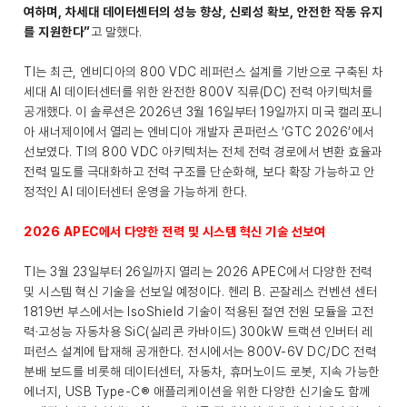
여하며, 차세대 데이터센터의 성능 향상, 신뢰성 확보, 안전한 작동 유지
를 지원한다”
고 말했다.
TI는 최근, 엔비디아의 800 VDC 레퍼런스 설계를 기반으로 구축된 차
세대 AI 데이터센터를 위한 완전한 800V 직류(DC) 전력 아키텍처를
공개했다. 이 솔루션은 2026년 3월 16일부터 19일까지 미국 캘리포니
아 새너제이에서 열리는 엔비디아 개발자 콘퍼런스 ‘GTC 2026’에서
선보였다. TI의 800 VDC 아키텍처는 전체 전력 경로에서 변환 효율과
전력 밀도를 극대화하고 전력 구조를 단순화해, 보다 확장 가능하고 안
정적인 AI 데이터센터 운영을 가능하게 한다.
2026 APEC에서 다양한 전력 및 시스템 혁신 기술 선보여
TI는 3월 23일부터 26일까지 열리는 2026 APEC에서 다양한 전력
및 시스템 혁신 기술을 선보일 예정이다. 헨리 B. 곤잘레스 컨벤션 센터
1819번 부스에서는 IsoShield 기술이 적용된 절연 전원 모듈을 고전
력·고성능 자동차용 SiC(실리콘 카바이드) 300kW 트랙션 인버터 레
퍼런스 설계에 탑재해 공개한다. 전시에서는 800V-6V DC/DC 전력
분배 보드를 비롯해 데이터센터, 자동차, 휴머노이드 로봇, 지속 가능한
에너지, USB Type-C® 애플리케이션을 위한 다양한 신기술도 함께