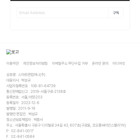
구독
이용약관
개인정보처리방침
이메일주소 무단수집 거부
온라인 문의
미디어킷
상호명 : 스마트앤컴퍼니(주)
대표이사 : 박성규
사업자등록번호 : 108-81-64739
통신판매업신고 : 2019-서울구로-2138호
등록번호 : 서울,아55203
등록일자 : 2023-12-6
발행일 : 2011-9-19
발행인·편집인 : 박성규
청소년보호책임자 : 박종서
주소 : 서울특별시 구로구 디지털로 34길 43, 607호(구로동, 코오롱싸이언스밸리1차)
P : 02-841-0017
F : 02-841-0584