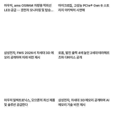
마우저, ams OSRAM 차량용 적외선
마이크로칩, 고성능 PCIe® Gen 6 스토
LED 공급 ··· 운전자 모니터링 및 탑승자
리지 아키텍처 시연해
감지 지원
삼성전자, FMS 2026서 차세대 3D 메
로옴, 발진 출력 4배 높인 2세대 테라헤르
모리 공개하며 미래 비전 제시
츠파 디바이스 공개
마우저 일렉트로닉스, 오므론의 최신 제품
삼성전자, 차세대 3D 메모리 공개하며 AI
및 솔루션 공급한다
메모리 기술 비전 제시