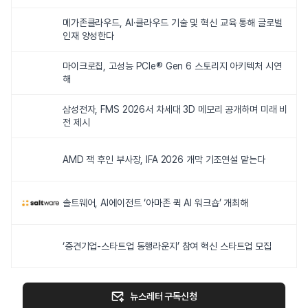
메가존클라우드, AI·클라우드 기술 및 혁신 교육 통해 글로벌
인재 양성한다
마이크로칩, 고성능 PCIe® Gen 6 스토리지 아키텍처 시연
해
삼성전자, FMS 2026서 차세대 3D 메모리 공개하며 미래 비
전 제시
AMD 잭 후인 부사장, IFA 2026 개막 기조연설 맡는다
솔트웨어, AI에이전트 ‘아마존 퀵 AI 워크숍’ 개최해
‘중견기업-스타트업 동행라운지’ 참여 혁신 스타트업 모집
뉴스레터 구독신청