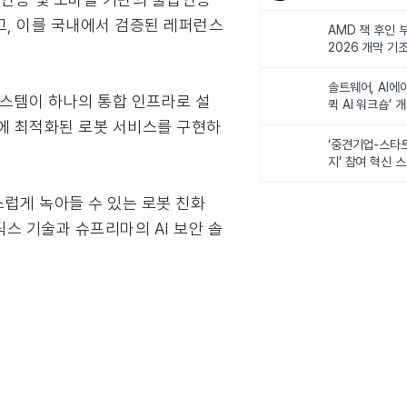
비전 제시
고, 이를 국내에서 검증된 레퍼런스
AMD 잭 후인 부
2026 개막 기
솔트웨어, AI에
시스템이 하나의 통합 인프라로 설
퀵 AI 워크숍’ 
지에 최적화된 로봇 서비스를 구현하
‘중견기업-스타
지’ 참여 혁신 
럽게 녹아들 수 있는 로봇 친화
스 기술과 슈프리마의 AI 보안 솔