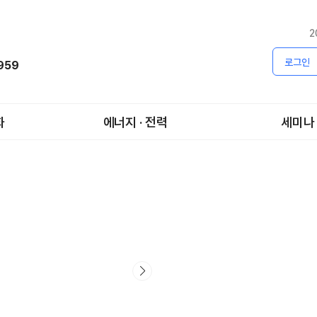
2
로그인
1959
화
에너지 · 전력
세미나