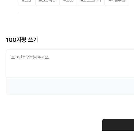
#보안
#인공지능
#로봇
#소프트웨어
#자율주행
100자평 쓰기