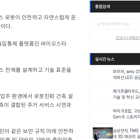
통합검색
서비스 로봇이 안전하고 자연스럽게 운
이다.
전체기사 목록보
합 출입통제 플랫폼인 바이오스타
실시간 뉴스
스 전체를 설계하고 기술 표준을
마우저, ams 
적외선 LED 공급
니터링 및 탑승
메가존클라우드, 
 입주 환경에서 로봇친화 건축 설
기술 및 혁신 교
인재 양성한다
건축이 결합된 주거 서비스 시연과
마이크로칩, 고성
Gen 6 스토리
연해
민이 같은 보안 규칙 아래 안전하
삼성전자, FMS
대 3D 메모리 
생체인증 및 모바일 기반의 출입인증