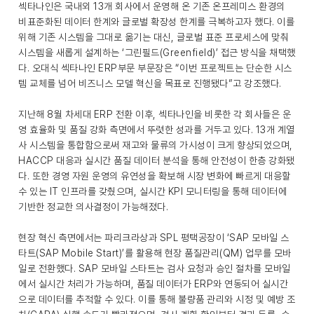
섹타나인은 국내외 13개 회사에서 운영해 온 기존 온프레미스 환경의
비표준화된 데이터 한계와 글로벌 확장성 한계를 극복하고자 했다. 이를
위해 기존 시스템을 그대로 옮기는 대신, 글로벌 표준 프로세스에 맞춰
시스템을 새롭게 설계하는 ‘그린필드(Greenfield)’ 접근 방식을 채택했
다. 오대식 섹타나인 ERP부문 부문장은 “이번 프로젝트는 단순한 시스
템 교체를 넘어 비즈니스 모델 혁신을 목표로 진행됐다”고 강조했다.
지난해 8월 차세대 ERP 전환 이후, 섹타나인을 비롯한 각 회사들은 운
영 효율화 및 품질 강화 측면에서 뚜렷한 성과를 거두고 있다. 13개 계열
사 시스템을 통합함으로써 재고와 물류의 가시성이 크게 향상되었으며,
HACCP 대응과 실시간 품질 데이터 분석을 통해 안전성이 한층 강화됐
다. 또한 경영 자원 운영의 유연성을 확보해 시장 변화에 빠르게 대응할
수 있는 IT 인프라를 갖췄으며, 실시간 KPI 모니터링을 통해 데이터에
기반한 정교한 의사결정이 가능해졌다.
현장 혁신 측면에서는 파리크라상과 SPL 평택공장이 ‘SAP 모바일 스
타트(SAP Mobile Start)’를 활용해 현장 품질관리(QM) 업무를 모바
일로 전환했다. SAP 모바일 스타트는 검사 요청과 승인 절차를 모바일
에서 실시간 처리가 가능하며, 품질 데이터가 ERP와 연동되어 실시간
으로 데이터를 추적할 수 있다. 이를 통해 불량품 관리와 시정 및 예방 조