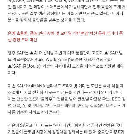
치(CAPA) 실행 속도가 빨라졌으며, 검사 계획 확인부터 결과 등록, 승
인 절차까지 전 과정이 스마트폰에서 가능해지면서 업무 효율이 크게 개
선됐다. 또한 일부 생산 공장에서는 이를 기반으로 품질 알림과 데이터
분석을 강화해 불량률을 낮추는 성과를 거뒀다.
운영 효율화, 품질 관리 강화 및 모바일 기반 현장 혁신 통해 데이터 중
심 경영 토대 마련
향후 SAP는 ▲AI·머신러닝 기반의 예측 품질관리 고도화 ▲‘SAP 빌
드 워크존(SAP Build Work Zone)’을 통한 사용자 경험 강화
▲‘SAP 쥴(Joule)’ 기반의 차세대 AI 도입을 지속적으로 지원할 계획
이다.
이번 SAP S/4HANA 클라우드 프라이빗 에디션 도입은 국내 식품 제
조업계 디지털 전환의 새로운 이정표를 세웠다는 점에서 의미가 깊다.
이는 단순한 인프라 클라우드 전환을 넘어 글로벌 확장성 확보, ESG 경
영 대응, AI 및 모바일 기반 스마트팩토리 구현 등 실질적인 비즈니스 가
치를 입증한 사례로 평가받는다.
신은영 SAP코리아 대표는 “섹타나인과 함께한 성공적인 전환은 국내
기업들이 글로벌 시장에서 경쟁력을 강화하는 데 있어 중요한 이정표가