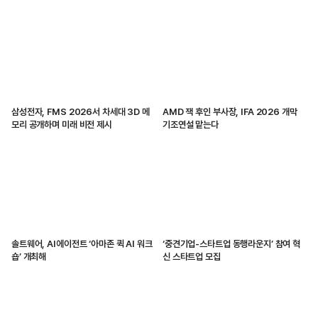
삼성전자, FMS 2026서 차세대 3D 메
AMD 잭 후인 부사장, IFA 2026 개막
모리 공개하며 미래 비전 제시
기조연설 맡는다
솔트웨어, AI에이전트 ‘아마존 퀵 AI 워크
‘중견기업-스타트업 동행라운지’ 참여 혁
숍’ 개최해
신 스타트업 모집