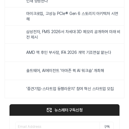
인재 양성한다
마이크로칩, 고성능 PCIe® Gen 6 스토리지 아키텍처 시연
해
삼성전자, FMS 2026서 차세대 3D 메모리 공개하며 미래 비
전 제시
AMD 잭 후인 부사장, IFA 2026 개막 기조연설 맡는다
솔트웨어, AI에이전트 ‘아마존 퀵 AI 워크숍’ 개최해
‘중견기업-스타트업 동행라운지’ 참여 혁신 스타트업 모집
뉴스레터 구독신청
구독