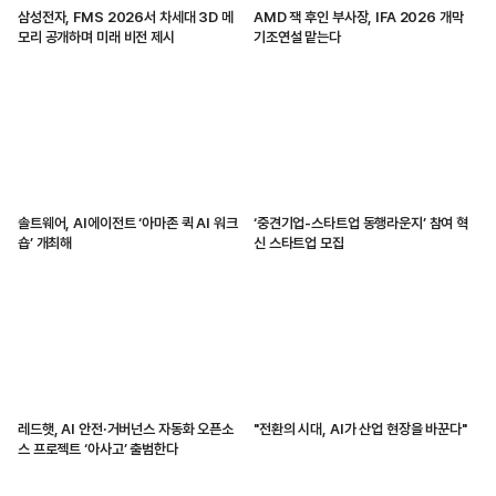
삼성전자, FMS 2026서 차세대 3D 메
AMD 잭 후인 부사장, IFA 2026 개막
모리 공개하며 미래 비전 제시
기조연설 맡는다
솔트웨어, AI에이전트 ‘아마존 퀵 AI 워크
‘중견기업-스타트업 동행라운지’ 참여 혁
숍’ 개최해
신 스타트업 모집
레드햇, AI 안전·거버넌스 자동화 오픈소
"전환의 시대, AI가 산업 현장을 바꾼다"
스 프로젝트 ‘아사고’ 출범한다